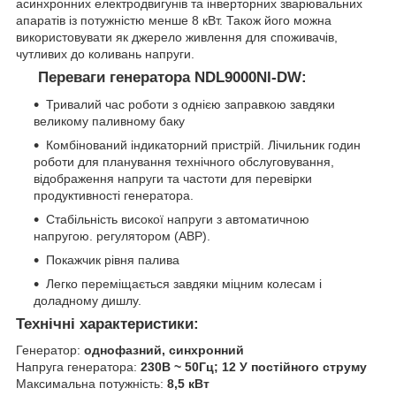
асинхронних електродвигунів та інверторних зварювальних
апаратів із потужністю менше 8 кВт. Також його можна
використовувати як джерело живлення для споживачів,
чутливих до коливань напруги.
Переваги генератора NDL9000NI-DW:
Тривалий час роботи з однією заправкою завдяки
великому паливному баку
Комбінований індикаторний пристрій. Лічильник годин
роботи для планування технічного обслуговування,
відображення напруги та частоти для перевірки
продуктивності генератора.
Стабільність високої напруги з автоматичною
напругою. регулятором (АВР).
Покажчик рівня палива
Легко переміщається завдяки міцним колесам і
доладному дишлу.
Технічні характеристики:
Генератор:
однофазний, синхронний
Напруга генератора:
230В ~ 50Гц; 12 У постійного струму
Максимальна потужність:
8,5 кВт