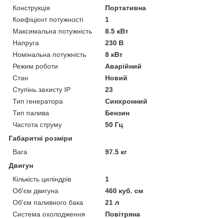
Конструкція
Портативна
Коефіцієнт потужності
1
Максимальна потужність
8.5 кВт
Напруга
230 В
Номінальна потужність
8 кВт
Режим роботи
Аварійний
Стан
Новий
Ступінь захисту IP
23
Тип генератора
Синхронний
Тип палива
Бензин
Частота струму
50 Гц
Габаритні розміри
Вага
97.5 кг
Двигун
Кількість циліндрів
1
Об'єм двигуна
460 куб. см
Об'єм паливного бака
21 л
Система охолодження
Повітряна