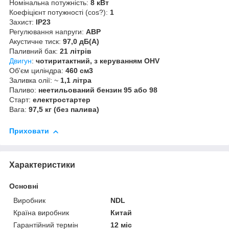
Номінальна потужність:
8 кВт
Коефіцієнт потужності (cos?):
1
Захист:
IP23
Регулювання напруги:
АВР
Акустичне тиск:
97,0 дБ(А)
Паливний бак:
21 літрів
Двигун
:
чотиритактний, з керуванням OHV
Об'єм циліндра:
460 см3
Заливка олії: ~
1,1 літра
Паливо:
неетильований бензин 95 або 98
Старт:
електростартер
Вага:
97,5 кг (без палива)
Приховати
Характеристики
Основні
Виробник
NDL
Країна виробник
Китай
Гарантійний термін
12 міс