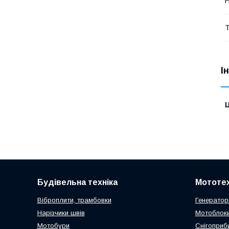
Н
Т
І
Ц
Будівельна техніка
Мототех
Віброплити, трамбовки
Генератор
Нарізчики швів
Мотоблоки
Мотобури
Снігоприб