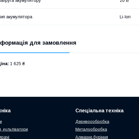
апруга акумулятору
20 В
ип акумулятора
Li-Ion
нформація для замовлення
іна:
1 625 ₴
ніка
Спеціальна техніка
и
Деревоообробка
, культіватори
Металообробка
ирачі
Алмазне буріння