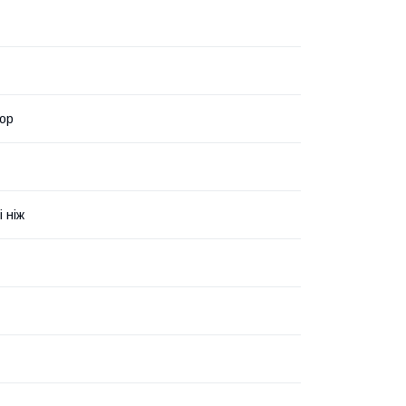
ор
і ніж