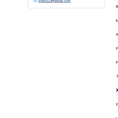
svit3112@gmail.com
В
М
Р
Р
Т
Є