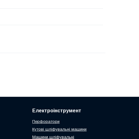
Електроінструмент
Перфоратори
Кутові шліфувальні машини
Машини шліфувальні