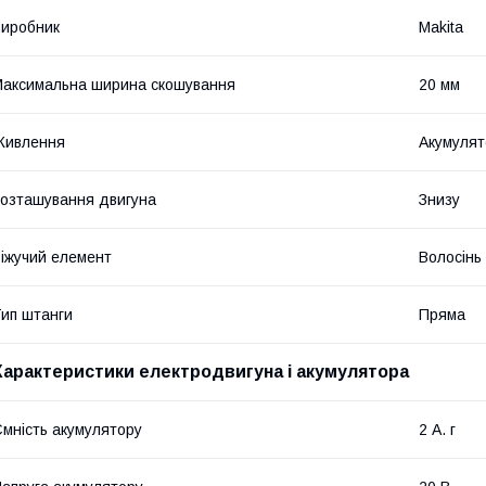
иробник
Makita
аксимальна ширина скошування
20 мм
Живлення
Акумулят
озташування двигуна
Знизу
іжучий елемент
Волосінь 
ип штанги
Пряма
Характеристики електродвигуна і акумулятора
мність акумулятору
2 А. г