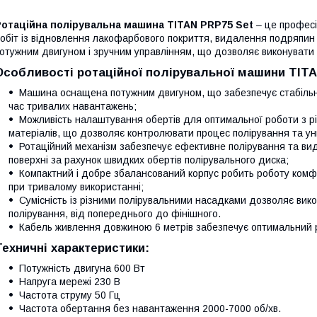
Ротаційна полірувальна машина TITAN PRP75 Set
– це професі
обіт із відновлення лакофарбового покриття, видалення подряпи
отужним двигуном і зручним управлінням, що дозволяє виконувати
Особливості ротаційної полірувальної машини TITA
Машина оснащена потужним двигуном, що забезпечує стабільну 
час тривалих навантажень;
Можливість налаштування обертів для оптимальної роботи з рі
матеріалів, що дозволяє контролювати процес полірування та у
Ротаційний механізм забезпечує ефективне полірування та в
поверхні за рахунок швидких обертів полірувального диска;
Компактний і добре збалансований корпус робить роботу ком
при тривалому використанні;
Сумісність із різними полірувальними насадками дозволяє вик
полірування, від попереднього до фінішного.
Кабель живлення довжиною 6 метрів забезпечує оптимальний р
Техничні характеристики:
Потужність двигуна 600 Вт
Напруга мережі 230 В
Частота струму 50 Гц
Частота обертання без навантаження 2000-7000 об/хв.