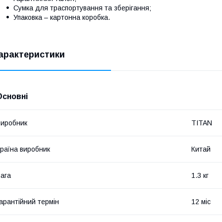
Сумка для траспортування та зберігання;
Упаковка – картонна коробка.
арактеристики
Основні
иробник
TITAN
раїна виробник
Китай
ага
1.3 кг
арантійний термін
12 міс