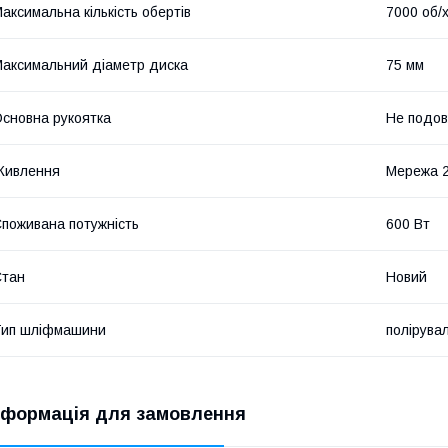
аксимальна кількість обертів
7000 об/
аксимальний діаметр диска
75 мм
сновна рукоятка
Не подо
Живлення
Мережа 
поживана потужність
600 Вт
Стан
Новий
Тип шліфмашини
полірува
нформація для замовлення