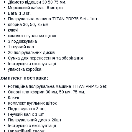
Діаметр підошви 30 50 75 мм.
Мережевий кабель 6 метрів
Вага 1.3 кг.
Полірувальна машина TITAN PRP75 Set - 1шт.
опорна 30, 50, 75 мм
ключі
комплект вугільних щіток
3 подовжувача
1 гнучкий вал
20 полірувальних дисків
Сумка для перенесення та зберігання
Інструкція з експлуатації
упаковка коробка
Комплект поставки:
Ротаційна полірувальна машина TITAN PRP75 Set;
Опорні платформи 30 мм, 50 мм, 75 мм;
Ключі
Комплект вугільних щіток
Подовжувач х 3 шт;
Гнучкий вал х 1 шт
Полірувальний диск х 20шт
Інструкція з експлуатації;
Гарантійний талон;