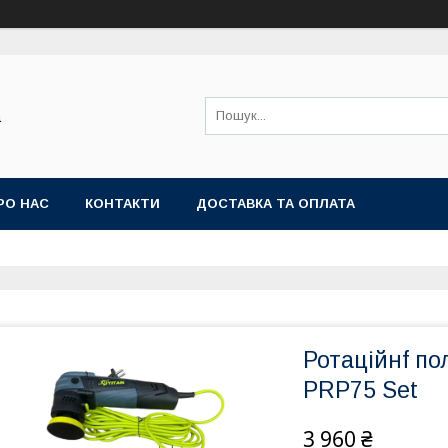
а
РО НАС
КОНТАКТИ
ДОСТАВКА ТА ОПЛАТА
Ротаційнf п
PRP75 Set
3 960 ₴