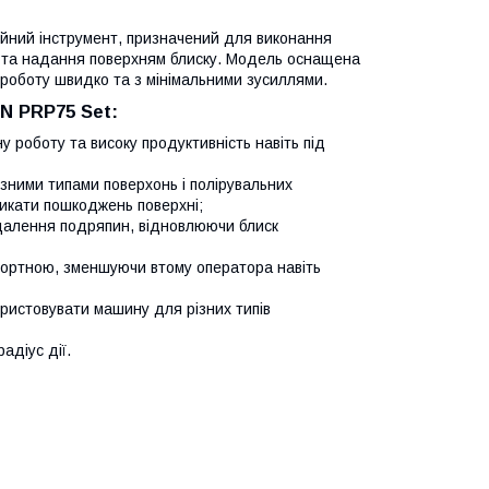
йний інструмент, призначений для виконання
н та надання поверхням блиску. Модель оснащена
 роботу швидко та з мінімальними зусиллями.
N PRP75 Set:
роботу та високу продуктивність навіть під
зними типами поверхонь і полірувальних
никати пошкоджень поверхні;
идалення подряпин, відновлюючи блиск
фортною, зменшуючи втому оператора навіть
ористовувати машину для різних типів
адіус дії.