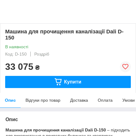
Машина для прочищення каналізації Dali D-
150
В наявності
Код: D-150
Роздріб
33 075
₴
Купити
Опис
Відгуки про товар
Доставка
Оплата
Умови
Опис
Машина для прочищення каналізації Dali D-150
– підходить
для використання в приватних будинках та квартирах,