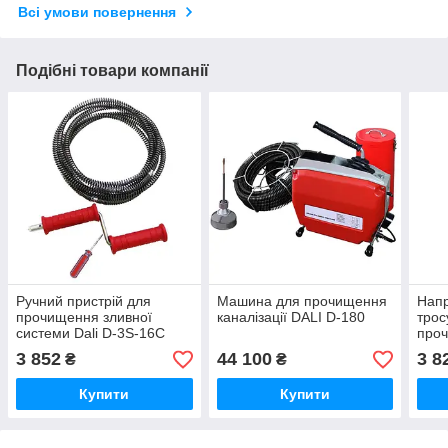
Всі умови повернення
Подібні товари компанії
Ручний пристрій для
Машина для прочищення
Нап
прочищення зливної
каналізації DALI D-180
трос
системи Dali D-3S-16C
проч
75) 
3 852
44 100
3 8
₴
₴
Купити
Купити