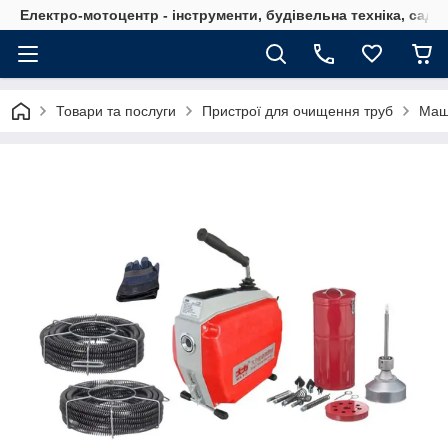
Електро-мотоцентр - інструменти, будівельна техніка, садов
Товари та послуги
Пристрої для очищення труб
Маши