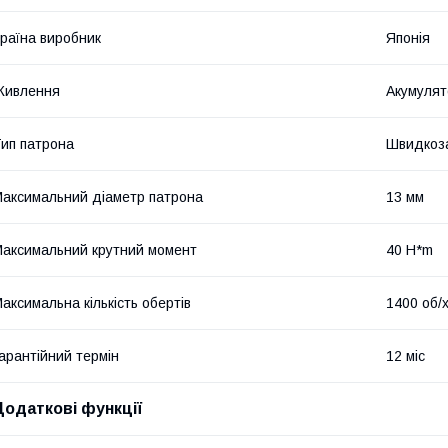
раїна виробник
Японія
Живлення
Акумулят
ип патрона
Швидкоз
аксимальний діаметр патрона
13 мм
аксимальний крутний момент
40 H*m
аксимальна кількість обертів
1400 об/
арантійний термін
12 міс
Додаткові функції