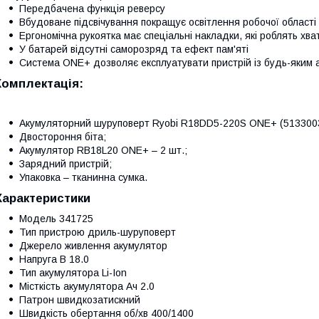
Передбачена функція реверсу
Вбудоване підсвічування покращує освітлення робочої області
Ергономічна рукоятка має спеціальні накладки, які роблять хва
У батарей відсутні саморозряд та ефект пам'яті
Система ONE+ дозволяє експлуатувати пристрій із будь-яким а
Комплектація
:
Акумуляторний шуруповерт Ryobi R18DD5-220S ONE+ (513300
Двостороння біта;
Акумулятор RB18L20 ONE+ – 2 шт.;
Зарядний пристрій;
Упаковка – тканинна сумка.
Характеристики
Модель 341725
Тип пристрою дриль-шуруповерт
Джерело живлення акумулятор
Напруга В 18.0
Тип акумулятора Li-Ion
Місткість акумулятора Ач 2.0
Патрон швидкозатискний
Швидкість обертання об/хв 400/1400