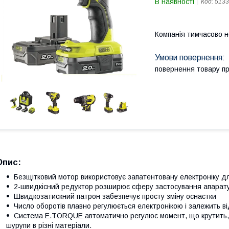
В наявності
Код:
5133
Компанія тимчасово 
повернення товару п
Опис
:
Безщітковий мотор використовує запатентовану електроніку дл
2-швидкісний редуктор розширює сферу застосування апарат
Швидкозатискний патрон забезпечує просту зміну оснастки
Число оборотів плавно регулюється електронікою і залежить ві
Система E.TORQUE автоматично регулює момент, що крутить, 
шурупи в різні матеріали.