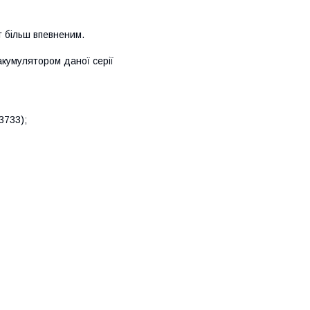
т більш впевненим.
кумулятором даної серії
3733);