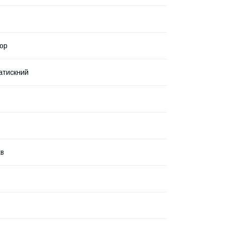
ор
атискний
хв