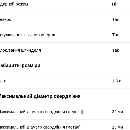
дарний режим
Ні
еверс
Так
егулювання кількості обертів
Так
локування шпинделя
Так
Габаритні розміри
ага
1.3 кг
Максимальний діаметр свердління
аксимальний діаметр свердління (дерево)
32 мм
аксимальний діаметр свердління (метал)
13 мм