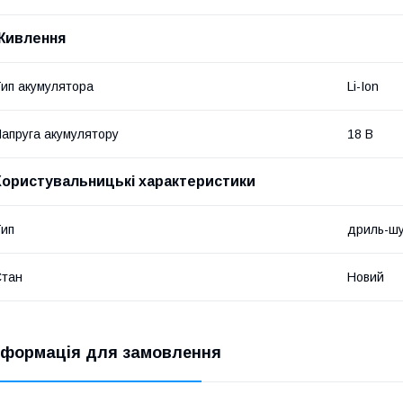
Живлення
ип акумулятора
Li-Ion
апруга акумулятору
18 В
Користувальницькі характеристики
ип
дриль-шу
Стан
Новий
нформація для замовлення