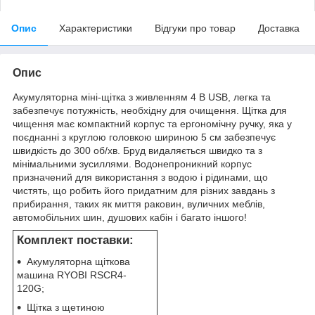
Опис
Характеристики
Відгуки про товар
Доставка
Опис
Акумуляторна міні-щітка з живленням 4 В USB, легка та
забезпечує потужність, необхідну для очищення. Щітка для
чищення має компактний корпус та ергономічну ручку, яка у
поєднанні з круглою головкою шириною 5 см забезпечує
швидкість до 300 об/хв. Бруд видаляється швидко та з
мінімальними зусиллями. Водонепроникний корпус
призначений для використання з водою і рідинами, що
чистять, що робить його придатним для різних завдань з
прибирання, таких як миття раковин, вуличних меблів,
автомобільних шин, душових кабін і багато іншого!
Комплект поставки:
Акумуляторна щіткова
машина RYOBI RSCR4-
120G;
Щітка з щетиною