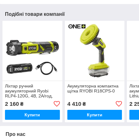
Подібні товари компанії
Ліхтар ручний
Акумуляторна компактна
Ліхт
акумуляторний Ryobi
щітка RYOBI R18CPS-0
акум
RLP4-120G, 4В, 2А/год,
Lith
640лм
2 160
4 410
2 2
₴
₴
Купити
Купити
Про нас