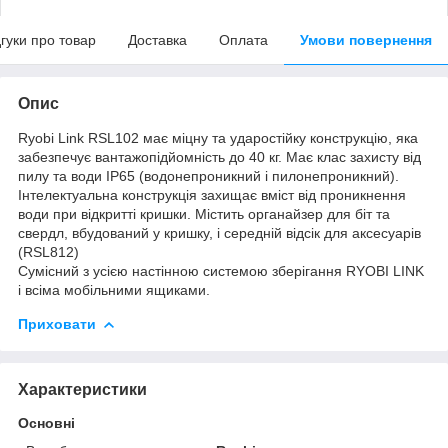
дгуки про товар
Доставка
Оплата
Умови повернення
Опис
Ryobi Link RSL102 має міцну та ударостійку конструкцію, яка
забезпечує вантажопідйомність до 40 кг. Має клас захисту від
пилу та води IP65 (водонепроникний і пилонепроникний).
Інтелектуальна конструкція захищає вміст від проникнення
води при відкритті кришки. Містить органайзер для біт та
свердл, вбудований у кришку, і середній відсік для аксесуарів
(RSL812)
Сумісний з усією настінною системою зберігання RYOBI LINK
і всіма мобільними ящиками.
Приховати
Характеристики
Основні