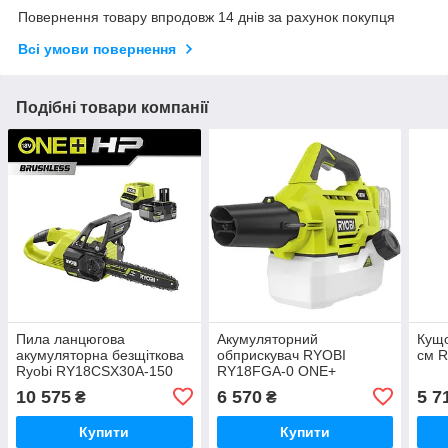
Повернення товару впродовж 14 днів за рахунок покупця
Всі умови повернення
Подібні товари компанії
Пила ланцюгова
Акумуляторний
Кущо
акумуляторна безщіткова
обприскувач RYOBI
см R
Ryobi RY18CSX30A-150
RY18FGA-0 ONE+
10 575
6 570
5 7
₴
₴
Купити
Купити