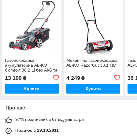
Газонокосарка
Механічна газонокосарка
Газо
акумуляторна AL-KO
AL-KO RazorCut 38.1 HM
AL-K
Comfort 38.2 Li без АКБ та
ЗП
13 199
4 249
36 
₴
₴
Купити
Купити
Про нас
97% позитивних з 67 відгуків за рік
Працює з 29.10.2011