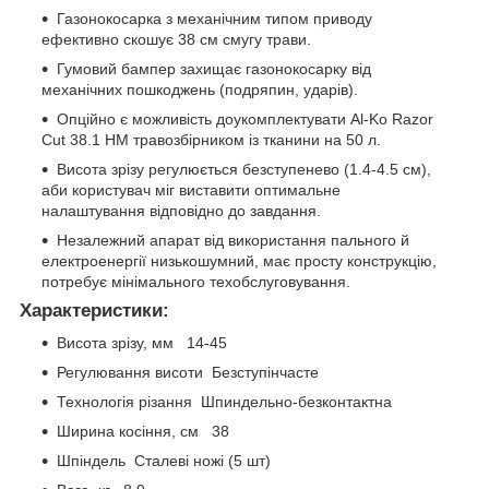
Газонокосарка з механічним типом приводу
ефективно скошує 38 см смугу трави.
Гумовий бампер захищає газонокосарку від
механічних пошкоджень (подряпин, ударів).
Опційно є можливість доукомплектувати Al-Ko Razor
Cut 38.1 HM травозбірником із тканини на 50 л.
Висота зрізу регулюється безступенево (1.4-4.5 см),
аби користувач міг виставити оптимальне
налаштування відповідно до завдання.
Незалежний апарат від використання пального й
електроенергії низькошумний, має просту конструкцію,
потребує мінімального техобслуговування.
Характеристики:
Висота зрізу, мм 14-45
Регулювання висоти Безступінчасте
Технологія різання Шпиндельно-безконтактна
Ширина косіння, см 38
Шпіндель Сталеві ножі (5 шт)