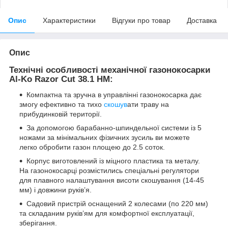
Опис
Характеристики
Відгуки про товар
Доставка
Опис
Технічні особливості механічної газонокосарки
Al-Ko Razor Cut 38.1 HM:
Компактна та зручна в управлінні газонокосарка дає
змогу ефективно та тихо
скошув
ати траву на
прибудинковій території.
За допомогою барабанно-шпиндельної системи із 5
ножами за мінімальних фізичних зусиль ви можете
легко обробити газон площею до 2.5 соток.
Корпус виготовлений із міцного пластика та металу.
На газонокосарці розмістились спеціальні регулятори
для плавного налаштування висоти скошування (14-45
мм) і довжини руків’я.
Садовий пристрій оснащений 2 колесами (по 220 мм)
та складаним руків’ям для комфортної експлуатації,
зберігання.