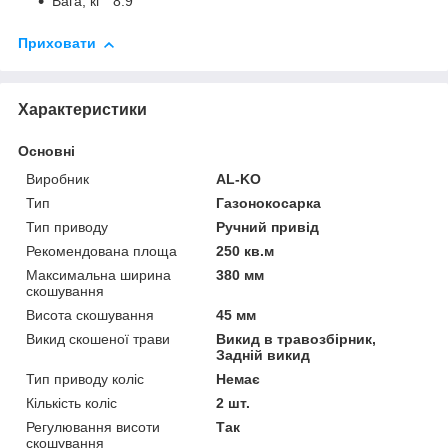
Вага, кг 8.9
Приховати
Характеристики
Основні
Виробник
AL-KO
Тип
Газонокосарка
Тип приводу
Ручний привід
Рекомендована площа
250 кв.м
Максимальна ширина
380 мм
скошування
Висота скошування
45 мм
Викид скошеної трави
Викид в травозбірник,
Задній викид
Тип приводу коліс
Немає
Кількість коліс
2 шт.
Регулювання висоти
Так
скошування