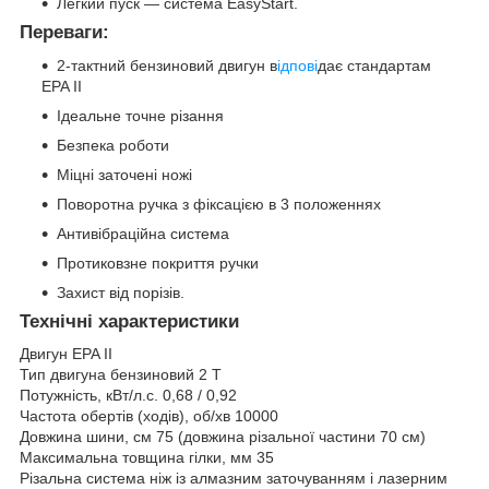
Легкий пуск — система EasyStart.
Переваги:
2-тактний бензиновий двигун в
ідпові
дає стандартам
EPA II
Ідеальне точне різання
Безпека роботи
Міцні заточені ножі
Поворотна ручка з фіксацією в 3 положеннях
Антивібраційна система
Протиковзне покриття ручки
Захист від порізів.
Технічні характеристики
Двигун
EPA II
Тип двигуна
бензиновий 2 T
Потужність, кВт/л.с.
0,68 / 0,92
Частота обертів (ходів), об/хв
10000
Довжина шини, см
75 (довжина різальної частини 70 см)
Максимальна товщина гілки, мм
35
Різальна система
ніж із алмазним заточуванням і лазерним