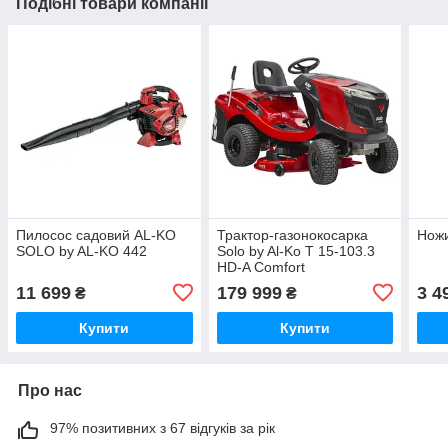
Подібні товари компанії
Пилосос садовий AL-KO
Трактор-газонокосарка
Ножи
SOLO by AL-KO 442
Solo by Al-Ko T 15-103.3
HD-A Comfort
11 699
179 999
3 4
₴
₴
Купити
Купити
Про нас
97% позитивних з 67 відгуків за рік