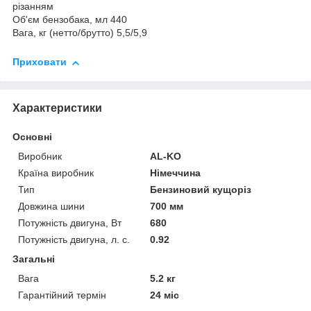
різанням
Об'єм бензобака, мл
440
Вага, кг
(нетто/брутто)
5,5/5,9
Приховати
Характеристики
Основні
Виробник
AL-KO
Країна виробник
Німеччина
Тип
Бензиновий кущоріз
Довжина шини
700 мм
Потужність двигуна, Вт
680
Потужність двигуна, л. с.
0.92
Загальні
Вага
5.2 кг
Гарантійний термін
24 міс