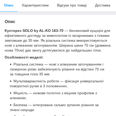
Опис
Характеристики
Відгуки про товар
Доставка
Опис
Кусторез SOLO by AL-KO 163-70
— бензиновий кущоріз для
ефективного догляду за живоплотом із чагарниками з гілками
завтовшки до 35 мм. Як різальна система використовуються
ножі з алмазним заточуванням. Ширина шини 75 см (довжина
ножа 70см) дає змогу дотягуватися до найдальших гілок.
Особливості моделі:
Різальна система — ножі з алмазним заточуванням і
лазерною різзю забезпечують різання на відстані 70 см
за товщини гілок 35 мм.
Мультиваріантність роботи — фіксація універсальної
поворотної ручки в 3 положеннях.
Міцність — ножове полотно з міцним профілем з
алюмінію.
Безпека — інтегроване гальмо зупиняє різання за
лічені секунди.