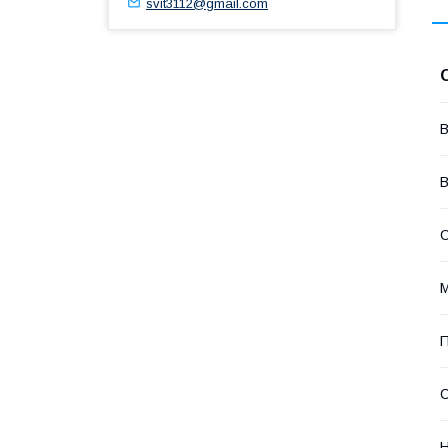
svit3112@gmail.com
В
В
С
М
П
С
Н