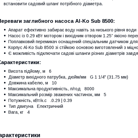
встановити садовий шланг потрібного діаметра.
Переваги заглибного насоса Al-Ko Sub 8500:
Апарат ефективно забирає воду навіть за низького рівня води 
Насос із 0.29 кВт мотором і вихідним отвором 1.25” якісно пере
Поплавковий перемикач оснащений спеціальним датчиком для
Корпус Al-Ko Sub 8500 зі стійкою основою виготовлений з міцно
Є можливість підключати садові шланги різних діаметрів завд
Характеристики:
Висота підйому, м 6
Діаметр вихідного патрубка, дюйм/мм G 1 1/4" (31.75 мм)
Довжина кабелю, м 10
Максимальна продуктивність, л/год 8000
Максимальний розмір зважених частинок, мм 5
Потужність, кВт/к.с .0.29 | 0.39
Тип двигуна Електричний
Вага, кг 4
арактеристики