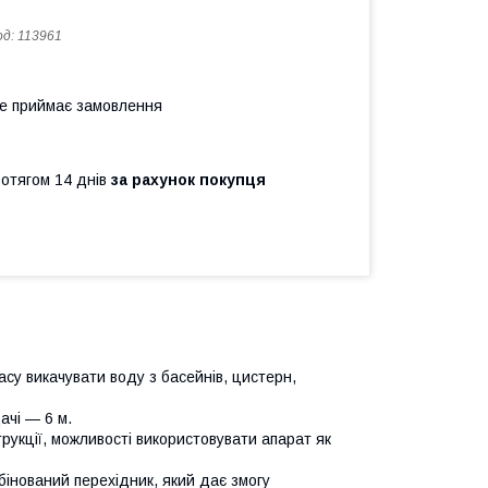
од:
113961
не приймає замовлення
ротягом 14 днів
за рахунок покупця
су викачувати воду з басейнів, цистерн,
ачі — 6 м.
укції, можливості використовувати апарат як
мбінований перехідник, який дає змогу