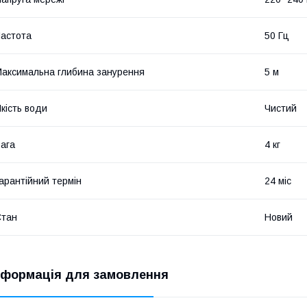
астота
50 Гц
аксимальна глибина занурення
5 м
кість води
Чистий
ага
4 кг
арантійний термін
24 міс
Стан
Новий
нформація для замовлення