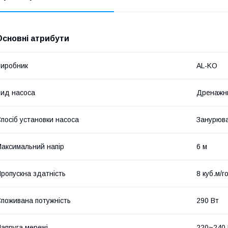
Основні атрибути
иробник
AL-KO
ид насоса
Дренажн
посіб установки насоса
Занурюв
аксимальний напір
6 м
ропускна здатність
8 куб.м/г
поживана потужність
290 Вт
апруга мережі
220~240