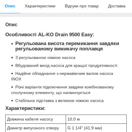
Опис
Характеристики
Відгуки про товар
Доставка
Опис
Особливості AL-KO Drain 9500 Easy:
Регульована висота перемикання завдяки
регульованому вимикачу поплавця
З регульованою ніжкою насоса
Вбудований вихід насоса для кращої продуктивності
Надійне обладнання з нержавіючим валом насоса
INOX
Різні варіанти підключення завдяки комбінованому
сполучному елементу, що нагвинчується
Стабільна підставка з великою ніжкою насоса
Характеристики:
Довжина кабеля насосу
10,0 м
Діаметр випускного отвору
G 1 1/4" (41,9 мм)