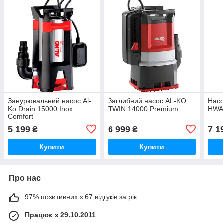
Занурювальний насос Al-
Заглибний насос AL-KO
Насо
Ko Drain 15000 Inox
TWIN 14000 Premium
HWA
Comfort
5 199
6 999
7 1
₴
₴
Купити
Купити
Про нас
97% позитивних з 67 відгуків за рік
Працює з 29.10.2011