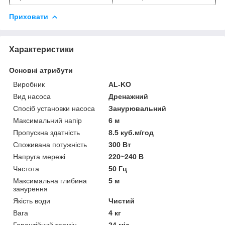
Приховати
Характеристики
Основні атрибути
Виробник
AL-KO
Вид насоса
Дренажний
Спосіб установки насоса
Занурювальний
Максимальний напір
6 м
Пропускна здатність
8.5 куб.м/год
Споживана потужність
300 Вт
Напруга мережі
220~240 В
Частота
50 Гц
Максимальна глибина
5 м
занурення
Якість води
Чистий
Вага
4 кг
Гарантійний термін
24 міс