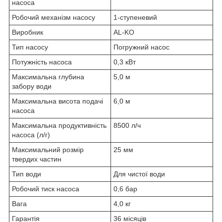
насоса
Робочий механізм насосу
1-ступеневий
Виробник
AL-KO
Тип насосу
Погружний насос
Потужність насоса
0,3 кВт
Максимальна глубина
5,0 м
забору води
Максимальна висота подачі
6,0 м
насоса
Максимальна продуктивність
8500 л/ч
насоса (л/г)
Максимальний розмір
25 мм
твердих частин
Тип води
Для чистої води
Робочий тиск насоса
0,6 бар
Вага
4,0 кг
Гарантія
36 місяців