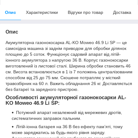
Опис
Характеристики
Відгуки про товар
Доставка
Опис
Акумуляторна газонокосарка AL-KO Moweo 46.9 Li SP — це
самохідна машина зі заднім приводом для обробки ділянок
площею до 5 соток. Функціонує садовий апарат від літій-
іонного акумулятора з напругою 36 В. Корпус газонокосарки
виготовлений із листової сталі. Ширина обробки становить 46
см. Висота встановлюється в 1 із 7 положень централізованим
способом від 25 до 75 мм. Скошене потрапляє у місткий
травозбірник на 60 л. Важить обладнання 26 кг. Доставляється
без батареї та зарядного пристрою.
Особливості акумуляторної газонокосарки AL-
KO
Moweo 46.9 Li SP:
Потужний апарат незалежний від мережевих дротів,
систематичних заправок пальним.
Літій-іонна батарея на 36 В без ефекту пам’яті, тому
може заряджатись за будь-якого рівня заряду.