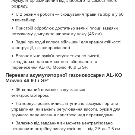
Акумулятор захищений від глибокого та самостійного
розряду.
Є 2 режими роботи — скошування трави та збір її у 60
л контейнер.
Пристрій оброблює достатньо великі площі завдяки
потужному двигуну та широкому ножу (46 см).
Задні приводні колеса збільшені для кращої стійкості
конструкції, всюдипрохідності.
Ергономічне руків’я регулюється по висоті,
складається для компактного зберігання та
перенесення AL-KO Moweo 46.9 Li SP.
Переваги акумуляторної газонокосарки AL-KO
Moweo 46.9 Li SP:
36-вольтний помічник запускається
електростартером.
На корпусі розмістились інтуїтивно зрозумілі органи
управління, як важель регулювання висоти, руків’я для
зручного перенесення пристрою над перешкодами.
Залежно від завдання ви можете централізовано
встановити потрібну висоту косіння — від 2.5 до 7.5 см.