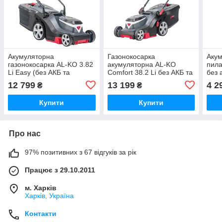
Акумуляторна
Газонокосарка
Акум
газонокосарка AL-KO 3.82
акумуляторна AL-KO
пила
Li Easy (без АКБ та
Comfort 38.2 Li без АКБ та
без а
зарядного)
ЗП
12 799
13 199
4 2
₴
₴
Купити
Купити
Про нас
97% позитивних з 67 відгуків за рік
Працює з 29.10.2011
м. Харків
Харків, Україна
Контакти