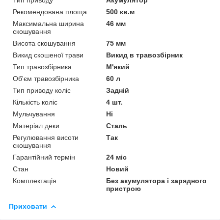
Рекомендована площа
500 кв.м
Максимальна ширина
46 мм
скошування
Висота скошування
75 мм
Викид скошеної трави
Викид в травозбірник
Тип травозбірника
М'який
Об'єм травозбірника
60 л
Тип приводу коліс
Задній
Кількість коліс
4 шт.
Мульчування
Ні
Матеріал деки
Сталь
Регулювання висоти
Так
скошування
Гарантійний термін
24 міс
Стан
Новий
Комплектація
Без акумулятора і зарядного
пристрою
Приховати