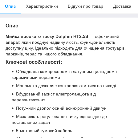
Опис
Характеристики
Відгуки про товар
Доставка
Опис
Мийка високого тиску Dolphin HT2.5S
— ефективний
апарат, який поєднує надійну якість, функціональність і
доступну ціну. Ідеально підходить для очищення тротуарів,
парканів, терас та іншого обладнання.
Ключові особливості:
Обладнана компресором із латунним циліндром і
керамічними поршнями
Манометр дозволяє контролювати тиск на виході
Вбудований захист електроланцюга від
перевантаження
Потужний двополюсний асинхронний двигун
Можливість регулювання тиску відповідно до
поставлених задач
5-метровий гумовий кабель