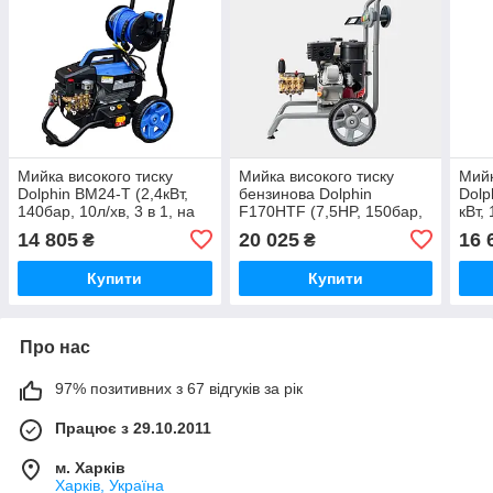
Мийка високого тиску
Мийка високого тиску
Мийк
Dolphin BM24-T (2,4кВт,
бензинова Dolphin
Dolp
140бар, 10л/хв, 3 в 1, на
F170HTF (7,5HP, 150бар,
кВт,
колесах, настінне кріпл.,
15 л/хв,)
14 805
20 025
16 
₴
₴
котушка зі шлангом 15м)
Купити
Купити
Про нас
97% позитивних з 67 відгуків за рік
Працює з 29.10.2011
м. Харків
Харків, Україна