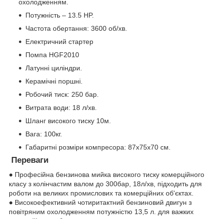
охолодженням.
Потужність – 13.5 HP.
Частота обертання: 3600 об/хв.
Електричний стартер
Помпа HGF2010
Латунні циліндри.
Керамічні поршні.
Робочий тиск: 250 бар.
Витрата води: 18 л/хв.
Шланг високого тиску 10м.
Вага: 100кг.
Габаритні розміри компресора: 87х75х70 см.
Переваги
● Професійна бензинова мийка високого тиску комерційного
класу з колінчастим валом до 300бар, 18л/хв, підходить для
роботи на великих промислових та комерційних об'єктах.
● Високоефективний чотиритактний бензиновий двигун з
повітряним охолодженням потужністю 13,5 л. для важких