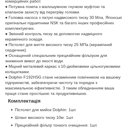
комерційних работ.
● Потужна помпа з малошумною гнучкою муфтою та
клапаном захисту від перегріву головки.
● Головка насоса з латуні надвисокого тиску 30 Мпа, Японські
оригінальні підшипники NSK та багато інших професійних
комплектуючих.
● Змінний контроль тиску за допомогою надміцного
керамічного осердя.
● Пістолет для миття високого тиску 25 МПа (керамічний
сердечник).
● Оснащений спеціальним прецизійним фільтром для
зниження вимог до якості води.
● Міцний металевий каркас з 10-дюймовими цільногумовими
коліщатками.
● Dolphin F192HSG стане незамінним помічником на вашому
підприємстві, забезпечуючи чистоту та порядок з
максимальною ефективністю. З таким обладнанням ваша
праця стане простішою та продуктивнішою.
Комплектація
Пістолет для мийок Dolphin: 1шт.
Шланг високого тиску 10м: 1шт.
Прецизійний фільтр тонкого очищення: 1шт.