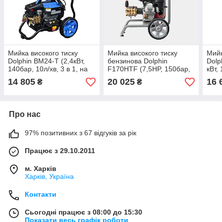
Мийка високого тиску
Мийка високого тиску
Мийк
Dolphin BM24-T (2,4кВт,
бензинова Dolphin
Dolp
140бар, 10л/хв, 3 в 1, на
F170HTF (7,5HP, 150бар,
кВт,
колесах, настінне кріпл.,
15 л/хв,)
14 805
20 025
16 
₴
₴
котушка зі шлангом 15м)
Про нас
97% позитивних з 67 відгуків за рік
Працює з 29.10.2011
м. Харків
Харків, Україна
Контакти
Сьогодні працює з 08:00 до 15:30
Показати весь графік роботи