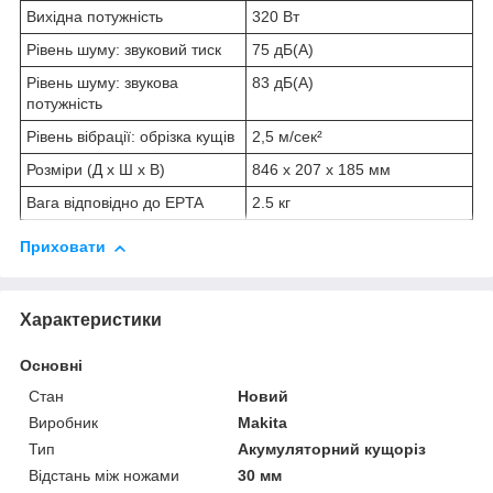
Вихідна потужність
320 Вт
Рівень шуму: звуковий тиск
75 дБ(А)
Рівень шуму: звукова
83 дБ(А)
потужність
Рівень вібрації: обрізка кущів
2,5 м/сек²
Розміри (Д х Ш х В)
846 x 207 x 185 мм
Вага відповідно до EPTA
2.5 кг
Приховати
Характеристики
Основні
Стан
Новий
Виробник
Makita
Тип
Акумуляторний кущоріз
Відстань між ножами
30 мм