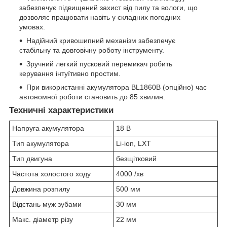
забезпечує підвищений захист від пилу та вологи, що
дозволяє працювати навіть у складних погодних
умовах.
Надійний кривошипний механізм забезпечує
стабільну та довговічну роботу інструменту.
Зручний легкий пусковий перемикач робить
керування інтуїтивно простим.
При використанні акумулятора BL1860B (опційно) час
автономної роботи становить до 85 хвилин.
Техничні характеристики
Напруга акумулятора
18 В
Тип акумулятора
Li-ion, LXT
Тип двигуна
безщітковий
Частота холостого ходу
4000 /хв
Довжина розпилу
500 мм
Відстань муж зубами
30 мм
Макс. діаметр різу
22 мм