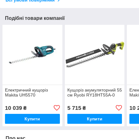
Всі умови повернення
Подібні товари компанії
Електричний кущоріз
Кущоріз акумуляторний 55
Елек
Makita UH5570
см Ryobi RY18HT55A-0
Maki
10 039
5 715
10 
₴
₴
Купити
Купити
Про нас