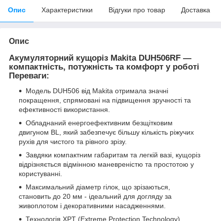
Опис
Характеристики
Відгуки про товар
Доставка
Опис
Акумуляторний кущоріз Makita DUH506RF —
компактність, потужність та комфорт у роботі
Переваги:
Модель DUH506 від Makita отримала значні
покращення, спрямовані на підвищення зручності та
ефективності використання.
Обладнаний енергоефективним безщітковим
двигуном BL, який забезпечує більшу кількість ріжучих
рухів для чистого та рівного зрізу.
Завдяки компактним габаритам та легкій вазі, кущоріз
відрізняється відмінною маневреністю та простотою у
користуванні.
Максимальний діаметр гілок, що зрізаються,
становить до 20 мм - ідеальний для догляду за
живоплотом і декоративними насадженнями.
Технологія XPT (Extreme Protection Technology)