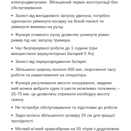
електродвигунами. Збільшений термін експлуатації без
обслуговування.
Захист від випадкового запуску двигуна, потрібно
одночасно увімкнути косарку на бічній панелі та
увімкнути вимикач на ручці.
Функція плавного пуску дозволяє уникнути різких
ривків під час запуску тримера.
Час безперервної роботи до 1 години (при
використанні акумуляторних батарей 5 Ач)
Захист від перерозрядження батареї.
Збільшено ширину косіння 400 мм, скорочення часу
роботи та навантаження на оператора.
Функція регулювання висоти скошування, завдяки
якій можна вибрати одне із шести можливих положень –
25-75 мм, це дозволить отримати необхідну висоту
газону.
Не потребує обслуговування та підготовки до роботи.
Задні колеса збільшеного розміру 25 см для кращої
прохідності.
Місткий м'який травозбірник на 50 літрів з додатковою