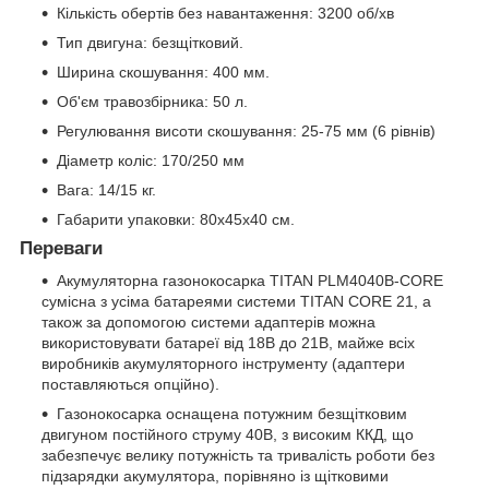
Кількість обертів без навантаження: 3200 об/хв
Тип двигуна: безщітковий.
Ширина скошування: 400 мм.
Об'єм травозбірника: 50 л.
Регулювання висоти скошування: 25-75 мм (6 рівнів)
Діаметр коліс: 170/250 мм
Вага: 14/15 кг.
Габарити упаковки: 80x45x40 см.
Переваги
Акумуляторна газонокосарка TITAN PLM4040B-CORE
сумісна з усіма батареями системи TITAN CORE 21, а
також за допомогою системи адаптерів можна
використовувати батареї від 18В до 21В, майже всіх
виробників акумуляторного інструменту (адаптери
поставляються опційно).
Газонокосарка оснащена потужним безщітковим
двигуном постійного струму 40В, з високим ККД, що
забезпечує велику потужність та тривалість роботи без
підзарядки акумулятора, порівняно із щітковими