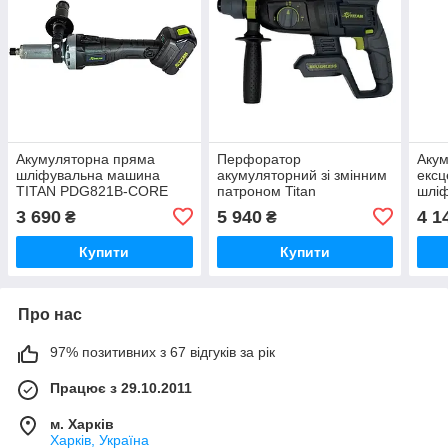
Акумуляторна пряма
Перфоратор
Акум
шліфувальна машина
акумуляторний зі змінним
ексц
TITAN PDG821B-CORE
патроном Titan
шлі
SET1 Brushless (зарядне
PRH2621FRB-CORE SET2
TDA
3 690
5 940
4 1
₴
₴
та 2 бат 2Аг)
Brushless
Brus
Купити
Купити
Про нас
97% позитивних з 67 відгуків за рік
Працює з 29.10.2011
м. Харків
Харків, Україна