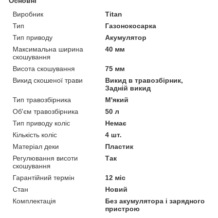
Основні
Виробник
Titan
Тип
Газонокосарка
Тип приводу
Акумулятор
Максимальна ширина
40 мм
скошування
Висота скошування
75 мм
Викид скошеної трави
Викид в травозбірник,
Задній викид
Тип травозбірника
М'який
Об'єм травозбірника
50 л
Тип приводу коліс
Немає
Кількість коліс
4 шт.
Матеріал деки
Пластик
Регулювання висоти
Так
скошування
Гарантійний термін
12 міс
Стан
Новий
Комплектація
Без акумулятора і зарядного
пристрою