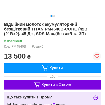
Відбійний молоток акумуляторний
безщітковий TITAN PM4540B-CORE (42В
(21Вх2), 45 Дж, SDS-Max,(без акб та ЗП)
В наявності
Код: PM4540B
Роздріб
13 500
₴
Купити
або
Купити з
Що таке купити з Пром?
Замовлення під захистом