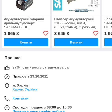
Акумуляторний ударний
Степлер акумуляторний
Лобз
дриль-шуруповерт
21В, 8-22мм, тип J,
SAK
SAKUMA BLUE
(0,6х1,2х4мм), 2 режими,
CORE
CDC5521B-CORE SET
без ЗП та АКБ, SAKUMA
без 
1 665
3 645
1 9
₴
₴
(21В, 55Нм, ударний,
CNG2221B-CORE
безщітковий, зарядне та 2
Купити
Купити
АКБ 2Аг)
Про нас
97% позитивних з 67 відгуків за рік
Працює з 29.10.2011
м. Харків
Харків, Україна
Контакти
Сьогодні працює з 08:00 до 15:30
Показати весь графік роботи