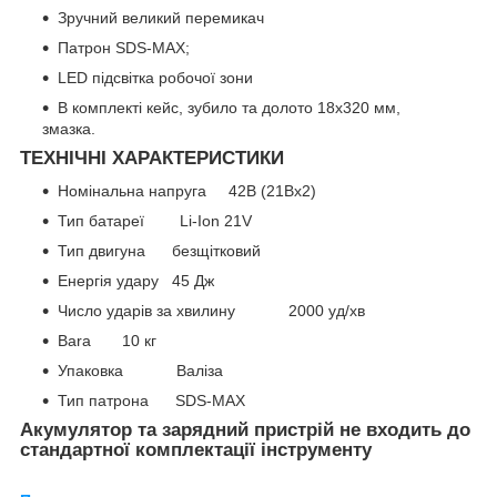
Зручний великий перемикач
Патрон SDS-MAX;
LED підсвітка робочої зони
В комплекті кейс, зубило та долото 18х320 мм,
змазка.
ТЕХНІЧНІ ХАРАКТЕРИСТИКИ
Номінальна напруга 42B (21Bx2)
Тип батареї Li-Ion 21V
Тип двигуна безщітковий
Енергія удару 45 Дж
Число ударів за хвилину 2000 уд/хв
Bara 10 кг
Упаковка Валіза
Тип патрона SDS-MAX
Акумулятор та зарядний пристрій не входить до
стандартної комплектації інструменту