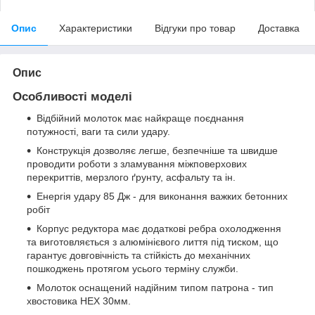
Опис
Характеристики
Відгуки про товар
Доставка
Опис
Особливості моделі
Відбійний молоток має найкраще поєднання
потужності, ваги та сили удару.
Конструкція дозволяє легше, безпечніше та швидше
проводити роботи з зламування міжповерхових
перекриттів, мерзлого ґрунту, асфальту та ін.
Енергія удару 85 Дж - для виконання важких бетонних
робіт
Корпус редуктора має додаткові ребра охолодження
та виготовляється з алюмінієвого лиття під тиском, що
гарантує довговічність та стійкість до механічних
пошкоджень протягом усього терміну служби.
Молоток оснащений надійним типом патрона - тип
хвостовика НЕХ 30мм.