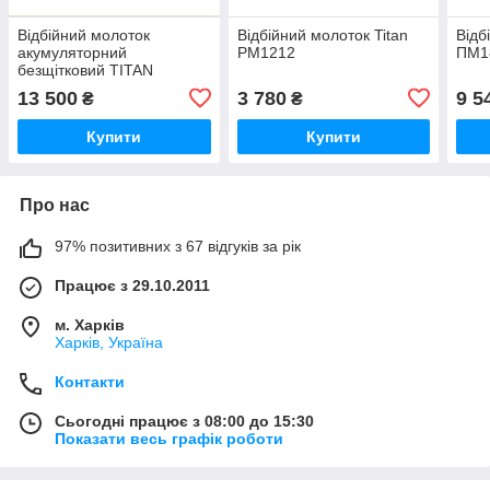
Відбійний молоток
Відбійний молоток Titan
Відб
акумуляторний
PM1212
ПМ1
безщітковий TITAN
PM4540B-CORE (42В
13 500
3 780
9 5
₴
₴
(21Вх2), 45 Дж, SDS-Max,
(без акб та ЗП)
Купити
Купити
Про нас
97% позитивних з 67 відгуків за рік
Працює з 29.10.2011
м. Харків
Харків, Україна
Контакти
Сьогодні працює з 08:00 до 15:30
Показати весь графік роботи