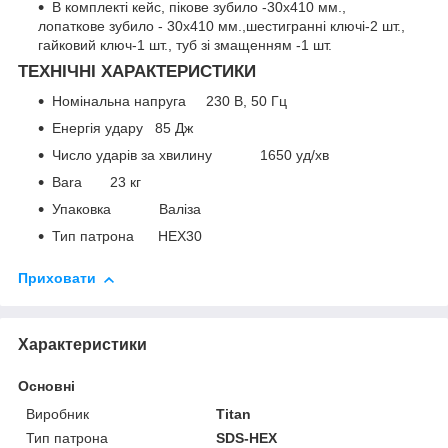
В комплекті кейс, пікове зубило -30х410 мм.,
лопаткове зубило - 30х410 мм.,шестигранні ключі-2 шт.,
гайковий ключ-1 шт., туб зі змащенням -1 шт.
ТЕХНІЧНІ ХАРАКТЕРИСТИКИ
Номінальна напруга 230 В, 50 Гц
Енергія удару 85 Дж
Число ударів за хвилину 1650 уд/хв
Bara 23 кг
Упаковка Валіза
Тип патрона HEX30
Приховати
Характеристики
Основні
Виробник
Titan
Тип патрона
SDS-HEX