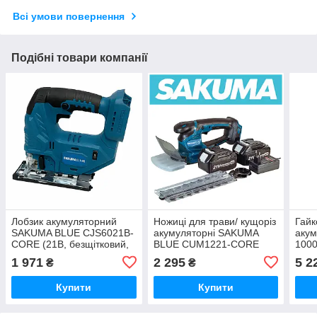
Всі умови повернення
Подібні товари компанії
Лобзик акумуляторний
Ножиці для трави/ кущоріз
Гайк
SAKUMA BLUE CJS6021B-
акумуляторні SAKUMA
акум
CORE (21В, безщітковий,
BLUE CUM1221-CORE
1000
без АКБ та ЗП)
SET02 (21В, зарядне та 2
голо
1 971
2 295
5 2
₴
₴
бат. 4.0Аг)
SAK
CIW
Купити
Купити