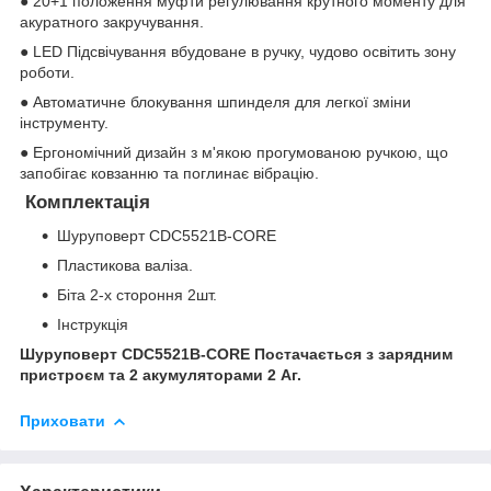
● 20+1 положення муфти регулювання крутного моменту для
акуратного закручування.
● LED Підсвічування вбудоване в ручку, чудово освітить зону
роботи.
● Автоматичне блокування шпинделя для легкої зміни
інструменту.
● Ергономічний дизайн з м'якою прогумованою ручкою, що
запобігає ковзанню та поглинає вібрацію.
Комплектація
Шуруповерт CDC5521B-CORE
Пластикова валіза.
Біта 2-х стороння 2шт.
Інструкція
Шуруповерт CDC5521B-CORE Постачається з зарядним
пристроєм та 2 акумуляторами 2 Аг.
Приховати