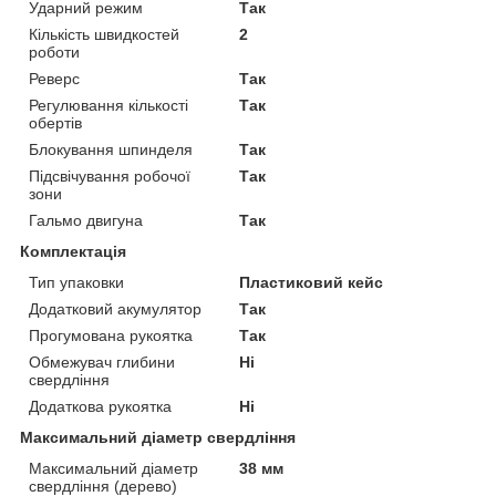
Ударний режим
Так
Кількість швидкостей
2
роботи
Реверс
Так
Регулювання кількості
Так
обертів
Блокування шпинделя
Так
Підсвічування робочої
Так
зони
Гальмо двигуна
Так
Комплектація
Тип упаковки
Пластиковий кейс
Додатковий акумулятор
Так
Прогумована рукоятка
Так
Обмежувач глибини
Ні
свердління
Додаткова рукоятка
Ні
Максимальний діаметр свердління
Максимальний діаметр
38 мм
свердління (дерево)