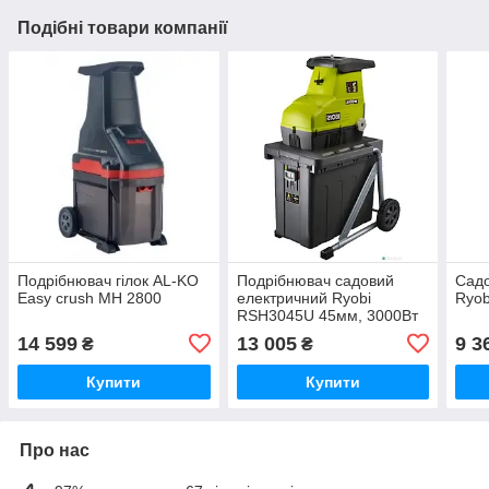
Подібні товари компанії
Подрібнювач гілок AL-KO
Подрібнювач садовий
Садо
Easy crush MH 2800
електричний Ryobi
Ryo
RSH3045U 45мм, 3000Вт
14 599
13 005
9 3
₴
₴
Купити
Купити
Про нас