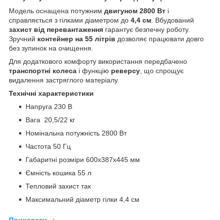
Модель оснащена потужним
двигуном 2800 Вт
і
справляється з гілками діаметром до
4,4 см
. Вбудований
захист від перевантаження
гарантує безпечну роботу.
Зручний
контейнер на 55 літрів
дозволяє працювати довго
без зупинок на очищення.
Для додаткового комфорту використання передбачено
транспортні колеса
і функцію
реверсу
, що спрощує
видалення застряглого матеріалу.
Технічні характеристики
Напруга 230 В
Вага 20,5/22 кг
Номінальна потужність 2800 Вт
Частота 50 Гц
Габаритні розміри 600х387х445 мм
Ємність кошика 55 л
Тепловий захист так
Максимальний діаметр гілки 4,4 см
Приховати