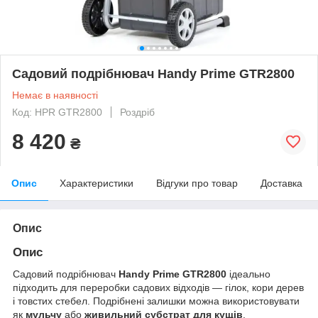
Садовий подрібнювач Handy Prime GTR2800
Немає в наявності
Код: HPR GTR2800
Роздріб
8 420
₴
Опис
Характеристики
Відгуки про товар
Доставка
Опис
Опис
Садовий подрібнювач
Handy Prime GTR2800
ідеально
підходить для переробки садових відходів — гілок, кори дерев
і товстих стебел. Подрібнені залишки можна використовувати
як
мульчу
або
живильний субстрат для кущів
.