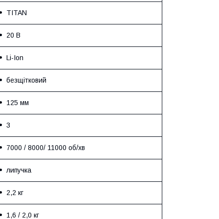
TITAN
20 В
Li-Ion
безщітковий
125 мм
3
7000 / 8000/ 11000 об/хв
липучка
2,2 кг
1,6 / 2,0 кг