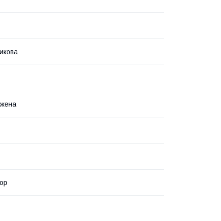
икова
вжена
ор