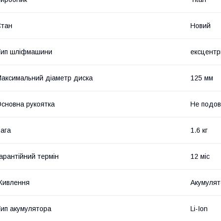
Стан
Новий
Тип шліфмашини
ексцентр
аксимальний діаметр диска
125 мм
сновна рукоятка
Не подо
ага
1.6 кг
арантійний термін
12 міс
Живлення
Акумулят
ип акумулятора
Li-Ion