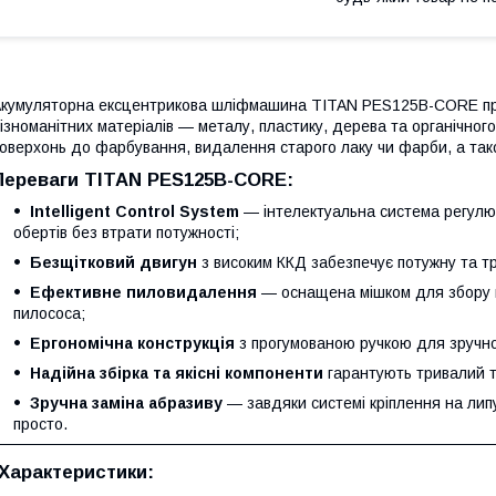
кумуляторна ексцентрикова шліфмашина TITAN PES125B-CORE пр
ізноманітних матеріалів — металу, пластику, дерева та органічного
оверхонь до фарбування, видалення старого лаку чи фарби, а так
Переваги TITAN PES125B-CORE:
Intelligent Control System
— інтелектуальна система регулю
обертів без втрати потужності;
Безщітковий двигун
з високим ККД забезпечує потужну та т
Ефективне пиловидалення
— оснащена мішком для збору 
пилососа;
Ергономічна конструкція
з прогумованою ручкою для зручного
Надійна збірка та якісні компоненти
гарантують тривалий те
Зручна заміна абразиву
— завдяки системі кріплення на лип
просто.
Характеристики: