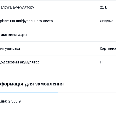
апруга акумулятору
21 В
ріплення шліфувального листа
Липучка
Комплектація
ип упаковки
Картонна
одатковий акумулятор
Ні
нформація для замовлення
іна:
2 565 ₴