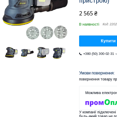
пристрою)
2 565 ₴
В наявності
Код:
2202
Купити
+380 (50) 300-02-31
повернення товару п
У компанії підключені
будь-який товар не п