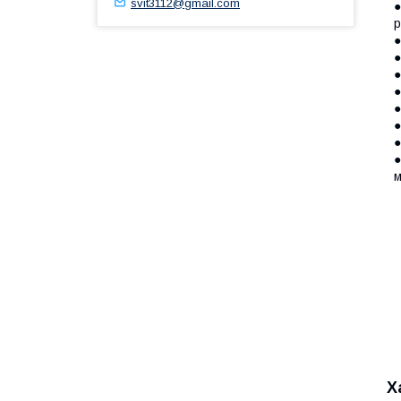
svit3112@gmail.com
●
р
●
●
●
●
●
●
●
●
м
Х