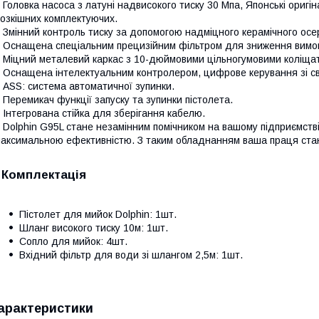
 Головка насоса з латуні надвисокого тиску 30 Мпа, Японські оригі
озкішних комплектуючих.
 Змінний контроль тиску за допомогою надміцного керамічного осе
 Оснащена спеціальним прецизійним фільтром для зниження вимог
 Міцний металевий каркас з 10-дюймовими цільногумовими коліща
 Оснащена інтелектуальним контролером, цифрове керування зі с
 ASS: система автоматичної зупинки.
 Перемикач функції запуску та зупинки пістолета.
 Інтегрована стійка для зберігання кабелю.
 Dolphin G95L стане незамінним помічником на вашому підприємств
аксимальною ефективністю. З таким обладнанням ваша праця ста
Комплектація
Пістолет для мийок Dolphin: 1шт.
Шланг високого тиску 10м: 1шт.
Сопло для мийок: 4шт.
Вхідний фільтр для води зі шлангом 2,5м: 1шт.
арактеристики