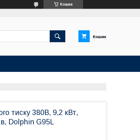
Кошик
Кошик
го тиску 380В, 9,2 кВт,
хв, Dolphin G95L