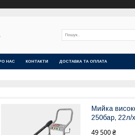
а
РО НАС
КОНТАКТИ
ДОСТАВКА ТА ОПЛАТА
Мийка високо
250бар, 22л/
49 500 ₴