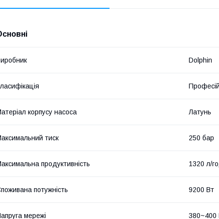
Основні
иробник
Dolphin
ласифікація
Професі
атеріал корпусу насоса
Латунь
аксимальний тиск
250 бар
аксимальна продуктивність
1320 л/г
поживана потужність
9200 Вт
апруга мережі
380~400