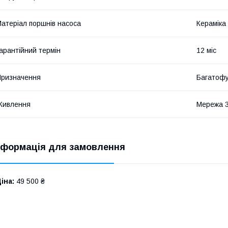
атеріал поршнів насоса
Кераміка
арантійний термін
12 міс
ризначення
Багатофу
Живлення
Мережа 
нформація для замовлення
іна:
49 500 ₴