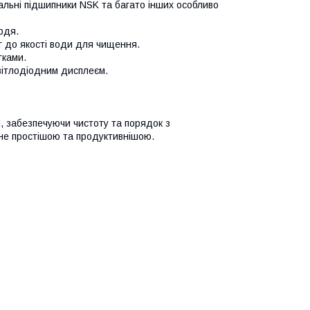
нальні підшипники NSK та багато інших особливо
рдя.
 до якості води для чищення.
тками.
вітлодіодним дисплеєм.
і, забезпечуючи чистоту та порядок з
не простішою та продуктивнішою.