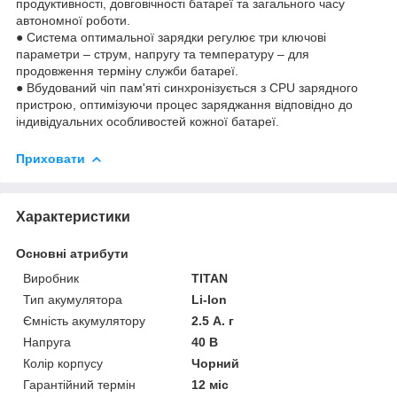
продуктивності, довговічності батареї та загального часу
автономної роботи.
● Система оптимальної зарядки регулює три ключові
параметри – струм, напругу та температуру – для
продовження терміну служби батареї.
● Вбудований чіп пам'яті синхронізується з CPU зарядного
пристрою, оптимізуючи процес заряджання відповідно до
індивідуальних особливостей кожної батареї.
Приховати
Характеристики
Основні атрибути
Виробник
TITAN
Тип акумулятора
Li-Ion
Ємність акумулятору
2.5 А. г
Напруга
40 В
Колір корпусу
Чорний
Гарантійний термін
12 міс