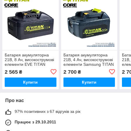
Батарея акумуляторна
Батарея акумуляторна
Бата
21В, 8 Ач, високострумові
21В, 4 Ач, високострумові
21В,
елементи EVE TITAN
елементи Samsung TITAN
еле
PBL2180H-CORE Hi-EE
PBL2160S-CORE Hi-EE
PBL
2 565
2 700
2 7
₴
₴
Купити
Купити
Про нас
97% позитивних з 67 відгуків за рік
Працює з 29.10.2011