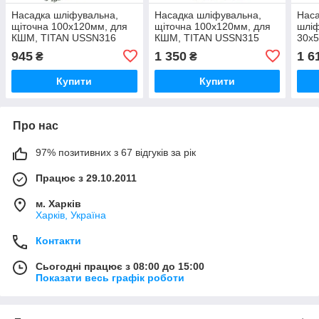
Насадка шліфувальна,
Насадка шліфувальна,
Наса
щіточна 100х120мм, для
щіточна 100х120мм, для
шліф
КШМ, TITAN USSN316
КШМ, TITAN USSN315
30х5
(без щітки)
(без щітки)
TIT
945
1 350
1 6
₴
₴
Купити
Купити
Про нас
97% позитивних з 67 відгуків за рік
Працює з 29.10.2011
м. Харків
Харків, Україна
Контакти
Сьогодні працює з 08:00 до 15:00
Показати весь графік роботи