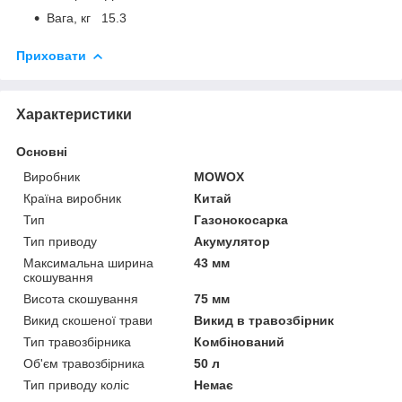
Вага, кг 15.3
Приховати
Характеристики
Основні
Виробник
MOWOX
Країна виробник
Китай
Тип
Газонокосарка
Тип приводу
Акумулятор
Максимальна ширина
43 мм
скошування
Висота скошування
75 мм
Викид скошеної трави
Викид в травозбірник
Тип травозбірника
Комбінований
Об'єм травозбірника
50 л
Тип приводу коліс
Немає