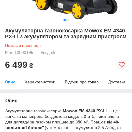
Акумуляторна газонокосарка Mowox EM 4340
PX-Li з акумулятором та зарядним пристроєм
Немає в наявності
Код: 10000195
Роздріб
6 499
₴
Опис
Характеристики
Відгуки про товар
Доставка
Опис
Акумуляторна газонокосарка
Mowox
EM 4340 PX-L
i — це
легка та маневрена бездротова модель
2-в-1
, призначена
для догляду за газоном площею до
350 м²
. Працює від
40-
вольтової батареї
(у комплекті — акумулятор 2.5 А·год та