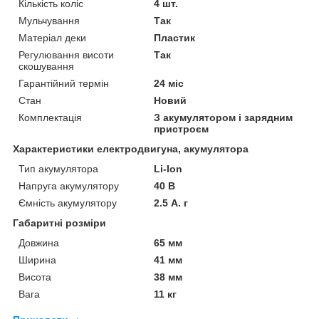
Кількість коліс
4 шт.
Мульчування
Так
Матеріал деки
Пластик
Регулювання висоти
Так
скошування
Гарантійний термін
24 міс
Стан
Новий
Комплектація
З акумулятором і зарядним
пристроєм
Характеристики електродвигуна, акумулятора
Тип акумулятора
Li-Ion
Напруга акумулятору
40 В
Ємність акумулятору
2.5 А. г
Габаритні розміри
Довжина
65 мм
Ширина
41 мм
Висота
38 мм
Вага
11 кг