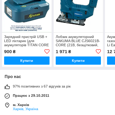
Зарядний пристрій USB +
Лобзик акумуляторний
Аку
LED ліхтарик (для
SAKUMA BLUE CJS6021B-
газо
акумуляторів TITAN CORE
CORE (21В, безщітковий,
Li E
21 / Makita 18V LXT)
без АКБ та ЗП)
заря
900
1 971
12 
₴
₴
Купити
Купити
Про нас
97% позитивних з 67 відгуків за рік
Працює з 29.10.2011
м. Харків
Харків, Україна