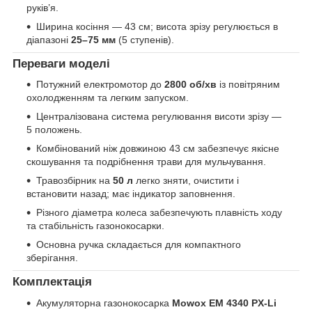
руків’я.
Ширина косіння — 43 см; висота зрізу регулюється в
діапазоні
25–75 мм
(5 ступенів).
Переваги моделі
Потужний електромотор до
2800 об/хв
із повітряним
охолодженням та легким запуском.
Централізована система регулювання висоти зрізу —
5 положень.
Комбінований ніж довжиною 43 см забезпечує якісне
скошування та подрібнення трави для мульчування.
Травозбірник на
50 л
легко зняти, очистити і
встановити назад; має індикатор заповнення.
Різного діаметра колеса забезпечують плавність ходу
та стабільність газонокосарки.
Основна ручка складається для компактного
зберігання.
Комплектація
Акумуляторна газонокосарка
Mowox EM
4340
PX-Li