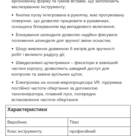
ергономічну форму та гумові вставки, що запобігають
вислизуванню інструменту;
Кнопка пуску інтегрована в рукоятку, має прогумовану
поверхню, що дозволяє працювати в рукавичках,
оснащена блокуванням від випадкового включення;
Блокування шпинделя дозволяє надійно фіксувати
положення шпинделя для зручної зміни оснастки;
Шнур живлення довжиною 6 метрів для зручності
робіт і великого радіусу дії;
Швидкознімні щіткотримачі – фіксатори в зовнішній
частині корпусу, дозволяють швидкий доступ для
контролю та заміни вугільних щіток;
Електроніка на основі мікропроцесора VR: підтримка
постійної частоти обертання за допомогою
тахогенератора, плавний пуск, попереднє
встановлення частоти обертання.
Характеристики
Виробник:
Titan
Клас інструменту:
професійний