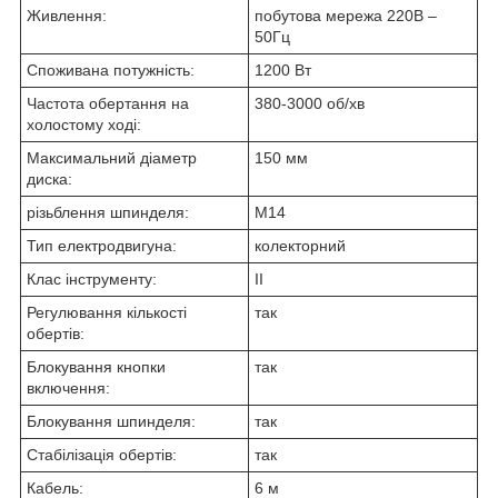
Живлення:
побутова мережа 220В –
50Гц
Споживана потужність:
1200 Вт
Частота обертання на
380-3000 об/хв
холостому ході:
Максимальний діаметр
150 мм
диска:
різьблення шпинделя:
М14
Тип електродвигуна:
колекторний
Клас інструменту:
II
Регулювання кількості
так
обертів:
Блокування кнопки
так
включення:
Блокування шпинделя:
так
Стабілізація обертів:
так
Кабель:
6 м