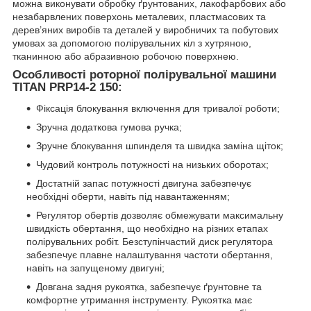
можна виконувати обробку ґрунтованих, лакофарбових або
незабарвлених поверхонь металевих, пластмасових та
дерев’яних виробів та деталей у виробничих та побутових
умовах за допомогою полірувальних кіл з хутряною,
тканинною або абразивною робочою поверхнею.
Особливості роторної полірувальної машини
TITAN PRP14-2 150:
Фіксація блокування включення для тривалої роботи;
Зручна додаткова гумова ручка;
Зручне блокування шпинделя та швидка заміна щіток;
Чудовий контроль потужності на низьких оборотах;
Достатній запас потужності двигуна забезпечує
необхідні оберти, навіть під навантаженням;
Регулятор обертів дозволяє обмежувати максимальну
швидкість обертання, що необхідно на різних етапах
полірувальних робіт. Безступінчастий диск регулятора
забезпечує плавне налаштування частоти обертання,
навіть на запущеному двигуні;
Довгана задня рукоятка, забезпечує ґрунтовне та
комфортне утримання інструменту. Рукоятка має