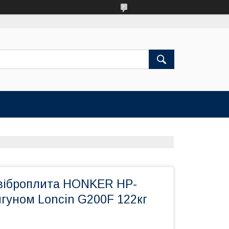
віброплита HONKER HP-
гуном Loncin G200F 122кг