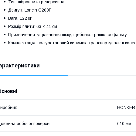
Тип: віброплита реверсивна
Двигун: Loncin G200F
Вага: 122 кг
Розмір плити: 63 × 41 см
Призначення: ущільнення піску, щебеню, гравію, асфальту
Комплектація: поліуретановий килимок, транспортувальні коле
арактеристики
Основні
иробник
HONKER
овжина робочої поверхні
610 мм