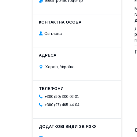
к
Електро-мотоцентр
М
г
д
Д
Світлана
р
п
Харків, Україна
+380 (50) 300-02-31
+380 (97) 465-44-04