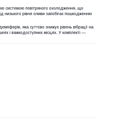
ою системою повітряного охолодження, що
від низького рівня оливи запобігає пошкодженню
пферів, яка суттєво знижує рівень вібрації на
еях і важкодоступних місцях. У комплекті —