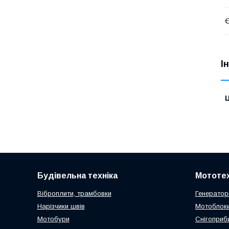
Є
І
Ц
Будівельна техніка
Мототех
Віброплити, трамбовки
Генератор
Нарізчики швів
Мотоблоки
Мотобури
Снігоприб