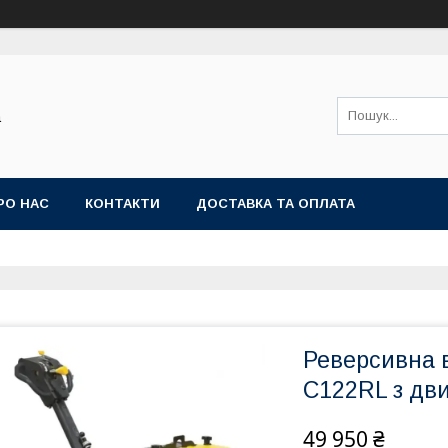
а
РО НАС
КОНТАКТИ
ДОСТАВКА ТА ОПЛАТА
Реверсивна 
C122RL з дви
49 950 ₴