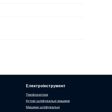
Електроінструмент
Перфоратори
Кутові шліфувальні машини
Машини шліфувальні