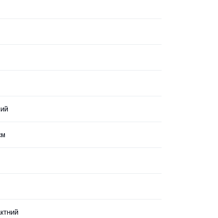
вий
см
ктний