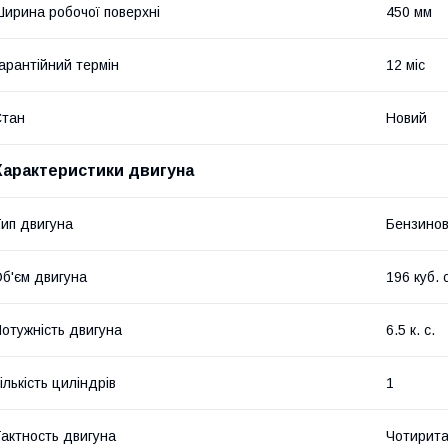
ирина робочої поверхні
450 мм
арантійний термін
12 міс
Стан
Новий
Характеристики двигуна
ип двигуна
Бензино
б'єм двигуна
196 куб. 
отужність двигуна
6.5 к. с.
ількість циліндрів
1
актность двигуна
Чотирита