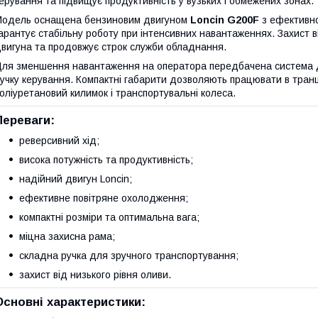
ерування та підвищує продуктивність у вузьких і обмежених зонах.
одель оснащена бензиновим двигуном
Loncin G200F
з ефективн
арантує стабільну роботу при інтенсивних навантаженнях. Захист 
вигуна та продовжує строк служби обладнання.
ля зменшення навантаження на оператора передбачена система дем
учку керування. Компактні габарити дозволяють працювати в транш
оліуретановий килимок і транспортувальні колеса.
Переваги:
реверсивний хід;
висока потужність та продуктивність;
надійний двигун Loncin;
ефективне повітряне охолодження;
компактні розміри та оптимальна вага;
міцна захисна рама;
складна ручка для зручного транспортування;
захист від низького рівня оливи.
Основні характеристики: