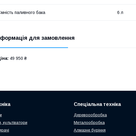
мність паливного бака
6 л
нформація для замовлення
іна:
49 950 ₴
ніка
Спеціальна техніка
и
Деревоообробка
, культіватори
Металообробка
ирачі
Алмазне буріння