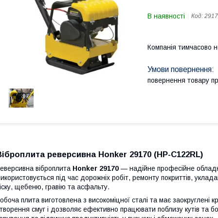
В наявності
Код:
2917
Компанія тимчасово 
повернення товару п
Віброплита реверсивна Honker 29170 (HP-C122RL)
еверсивна віброплита
Honker 29170
— надійне професійне обладна
икористовується під час дорожніх робіт, ремонту покриттів, уклад
іску, щебеню, гравію та асфальту.
обоча плита виготовлена з високоміцної сталі та має заокруглені к
творення смуг і дозволяє ефективно працювати поблизу кутів та 