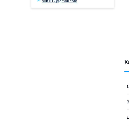
svit3112@gmail.com
Х
В
Д