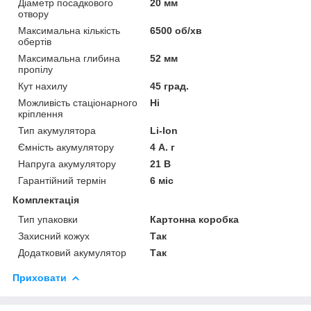
Діаметр посадкового
20 мм
отвору
Максимальна кількість
6500 об/хв
обертів
Максимальна глибина
52 мм
пропілу
Кут нахилу
45 град.
Можливість стаціонарного
Ні
кріплення
Тип акумулятора
Li-Ion
Ємність акумулятору
4 А. г
Напруга акумулятору
21 В
Гарантійний термін
6 міс
Комплектація
Тип упаковки
Картонна коробка
Захисний кожух
Так
Додатковий акумулятор
Так
Приховати