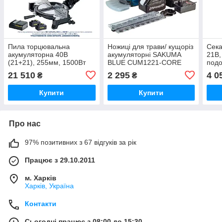
Пила торцювальна
Ножиці для трави/ кущоріз
Сека
акумуляторна 40В
акумуляторні SAKUMA
21В,
(21+21), 255мм, 1500Вт
BLUE CUM1221-CORE
подо
зарядне 7А та 2 бат
SET02 (21В, зарядне та 2
SAK
21 510
2 295
4 0
₴
₴
8АгTITAN PCMS1021B-
бат. 4.0Аг)
COR
CORE
Купити
Купити
Про нас
97% позитивних з 67 відгуків за рік
Працює з 29.10.2011
м. Харків
Харків, Україна
Контакти
Сьогодні працює з 08:00 до 15:30