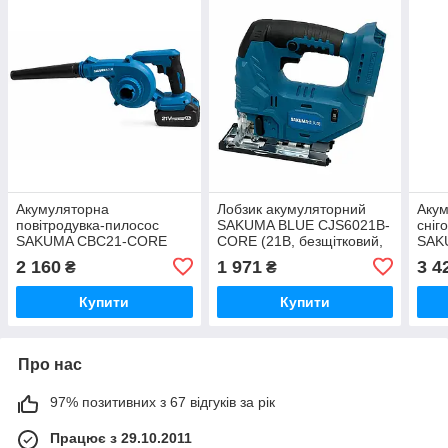
Акумуляторна
Лобзик акумуляторний
Аку
повітродувка-пилосос
SAKUMA BLUE CJS6021B-
сніг
SAKUMA CBC21-CORE
CORE (21В, безщітковий,
SAK
SET224SB (21В, 6 кПа, 2,6
без АКБ та ЗП)
COR
2 160
1 971
3 4
₴
₴
м³/хв, кейс, 2 шт АКБ 4 Аг
та ЗП)
Купити
Купити
Про нас
97% позитивних з 67 відгуків за рік
Працює з 29.10.2011