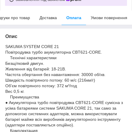
ідгуки про товар
Доставка
Оплата
Умови повернення
Опис
SAKUMA SYSTEM CORE 21
Повітродувка турбо акумуляторна СBT621-CORE.
Технічні характеристики
Безщітковий двигун.
Живлення від батарей: 18-21В.
Частота обертання без навантаження: 30000 об/хв.
Швидкість повітряного потоку: 60 м/с (216км/г)
Об'єм повітряного потоку: 372 м³/год
Вес 0,5 кг.
Преимущества
● Акумуляторна турбо повітродувка CBT621-CORE сумісна з
усіма батареями системи SAKUMA CORE 21, так само за
допомогою системних адаптерів, можна використовувати
батареї майже всіх виробників акумуляторного інструменту
(адаптери поставляються опційно).
Комплектация