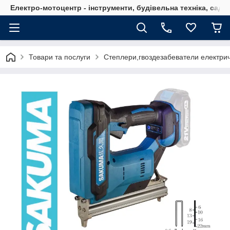
Електро-мотоцентр - інструменти, будівельна техніка, садов
Товари та послуги
Степлери,гвоздезабеватели електричн