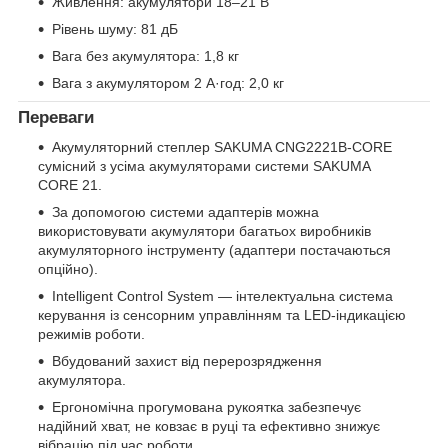
Живлення: акумулятори 18–21 В
Рівень шуму: 81 дБ
Вага без акумулятора: 1,8 кг
Вага з акумулятором 2 А·год: 2,0 кг
Переваги
Акумуляторний степлер SAKUMA CNG2221B-CORE
сумісний з усіма акумуляторами системи SAKUMA
CORE 21.
За допомогою системи адаптерів можна
використовувати акумулятори багатьох виробників
акумуляторного інструменту (адаптери постачаються
опційно).
Intelligent Control System — інтелектуальна система
керування із сенсорним управлінням та LED-індикацією
режимів роботи.
Вбудований захист від перерозрядження
акумулятора.
Ергономічна прогумована рукоятка забезпечує
надійний хват, не ковзає в руці та ефективно знижує
вібрацію під час роботи.