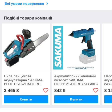
Всі умови повернення
Подібні товари компанії
Пила ланцюгова
Акумуляторний клейовий
Пер
акумуляторна SAKUMA
пістолет SAKUMA
акум
BLUE CS1621B-CORE
CGG1121-CORE (без АКБ)
безщ
(21В, 400 мм зарядне та 2
PRH
3 465
842
8 1
₴
₴
батареї 4Ач)
(21В
Max,
Купити
Купити