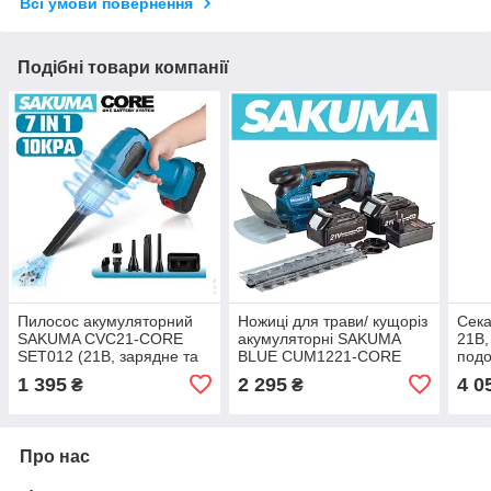
Всі умови повернення
Подібні товари компанії
Пилосос акумуляторний
Ножиці для трави/ кущоріз
Сека
SAKUMA CVC21-CORE
акумуляторні SAKUMA
21В,
SET012 (21В, зарядне та
BLUE CUM1221-CORE
подо
1 батарея 2Аг)
SET02 (21В, зарядне та 2
SAK
1 395
2 295
4 0
₴
₴
бат. 4.0Аг)
COR
Про нас