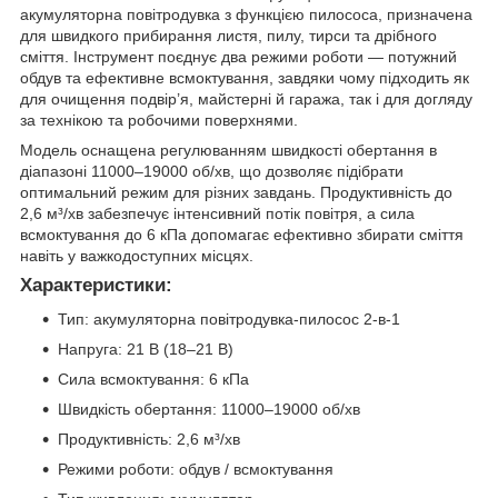
акумуляторна повітродувка з функцією пилососа, призначена
для швидкого прибирання листя, пилу, тирси та дрібного
сміття. Інструмент поєднує два режими роботи — потужний
обдув та ефективне всмоктування, завдяки чому підходить як
для очищення подвір’я, майстерні й гаража, так і для догляду
за технікою та робочими поверхнями.
Модель оснащена регулюванням швидкості обертання в
діапазоні 11000–19000 об/хв, що дозволяє підібрати
оптимальний режим для різних завдань. Продуктивність до
2,6 м³/хв забезпечує інтенсивний потік повітря, а сила
всмоктування до 6 кПа допомагає ефективно збирати сміття
навіть у важкодоступних місцях.
Характеристики
:
Тип: акумуляторна повітродувка-пилосос 2-в-1
Напруга: 21 В (18–21 В)
Сила всмоктування: 6 кПа
Швидкість обертання: 11000–19000 об/хв
Продуктивність: 2,6 м³/хв
Режими роботи: обдув / всмоктування