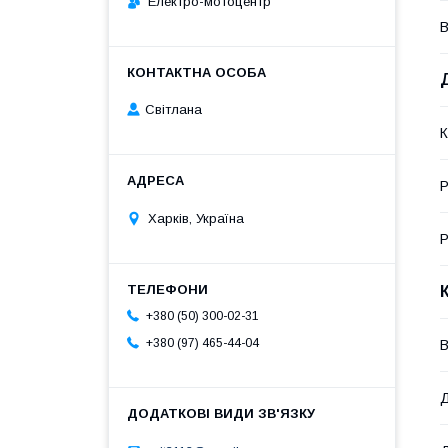
Електро-мотоцентр
В
Світлана
К
Р
Харків, Україна
Р
+380 (50) 300-02-31
+380 (97) 465-44-04
В
Д