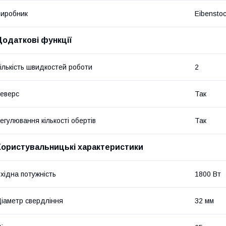
иробник
Eibensto
Додаткові функції
ількість швидкостей роботи
2
еверс
Так
егулювання кількості обертів
Так
Користувальницькі характеристики
хідна потужність
1800 Вт
іаметр свердління
32 мм