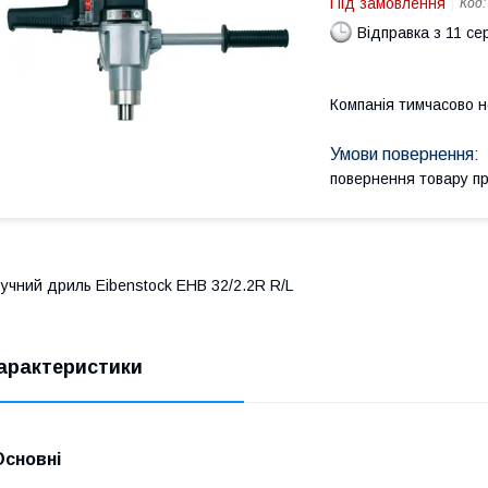
Під замовлення
Код
Відправка з 11 се
Компанія тимчасово 
повернення товару п
учний дриль Eibenstock EHB 32/2.2R R/L
арактеристики
Основні