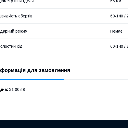
іаметр шпинделя
65 мм
видкість обертів
60-140 / 
дарний режим
Немає
олостий хід
60-140 / 
нформація для замовлення
іна:
31 008 ₴