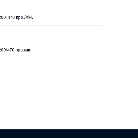
200-470 про./мін.
200/470 про./мін.