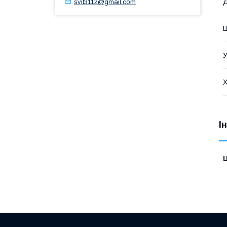
svit3112@gmail.com
Д
Ш
У
Х
І
Ц