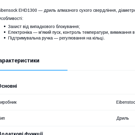
ibensock EHD1300 — дриль алмазного сухого свердління, діаметр
собливості:
Захист від випадкового блокування;
Електроніка — м'який пуск, контроль температури, вимикання в
Підтримувальна ручка — регулювання на кільці.
арактеристики
Основні
иробник
Eibensto
ип
Дриль
Додаткові функції