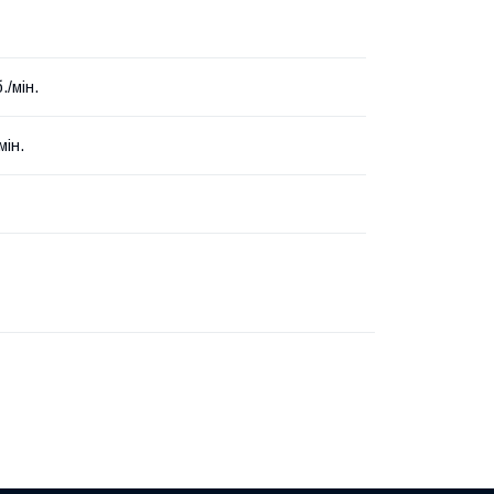
./мін.
мін.