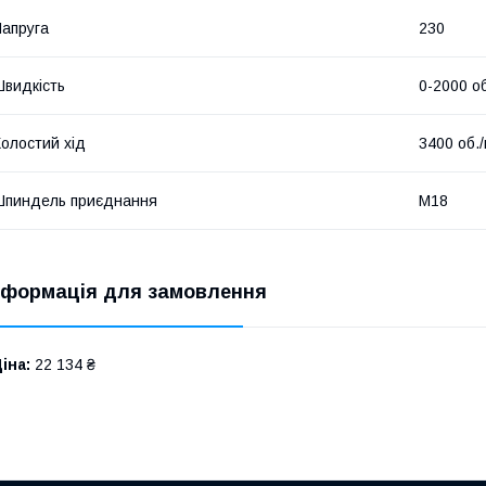
апруга
230
видкість
0-2000 об
олостий хід
3400 об./
Шпиндель приєднання
M18
нформація для замовлення
іна:
22 134 ₴