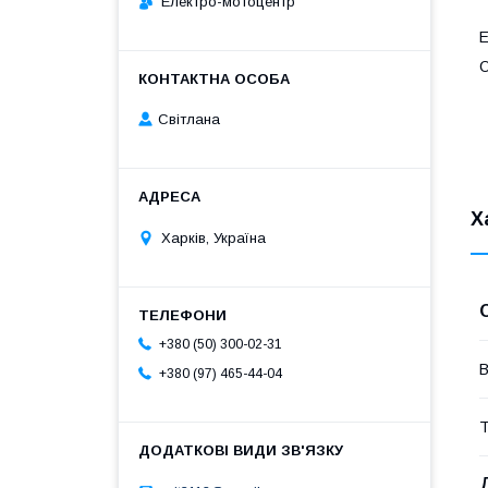
Електро-мотоцентр
E
О
Світлана
Х
Харків, Україна
+380 (50) 300-02-31
В
+380 (97) 465-44-04
Т