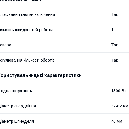
локування кнопки включення
Так
ількість швидкостей роботи
1
еверс
Так
егулювання кількості обертів
Так
Користувальницькі характеристики
хідна потужність
1300 Вт
іаметр свердління
32-82 мм
іаметр шпинделя
46 мм