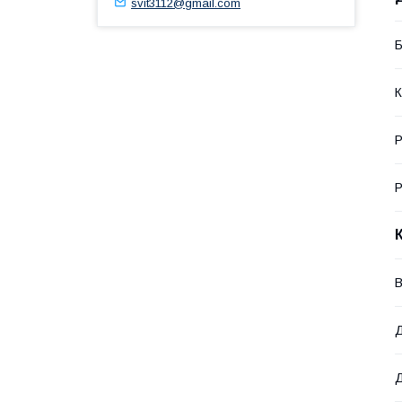
svit3112@gmail.com
Б
К
Р
Р
В
Д
Д