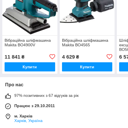
Вібраційна шліфмашина
Вібраційна шліфмашина
Шлі
Makita BO4900V
Makita BO4565
ексц
BO5
11 841
4 629
6 5
₴
₴
Купити
Купити
Про нас
97% позитивних з 67 відгуків за рік
Працює з 29.10.2011
м. Харків
Харків, Україна