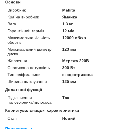
Основні
Виробник
Makita
Країна виробник
Ямайка
Вага
1.3 кг
Гарантійний термін
12 міс
Максимальна кількість
12000 об/хв
обертів
Максимальний діаметр
123 мм
диска
Живлення
Мережа 220В
Споживана потужність
300 Вт
Тип шліфмашини
ексцентрикова
Ширина шліфування
125 мм
Додаткові функції
Підключення
Так
пилозбірника/пилососа
Користувальницькі характеристики
Стан
Новий
Приховати