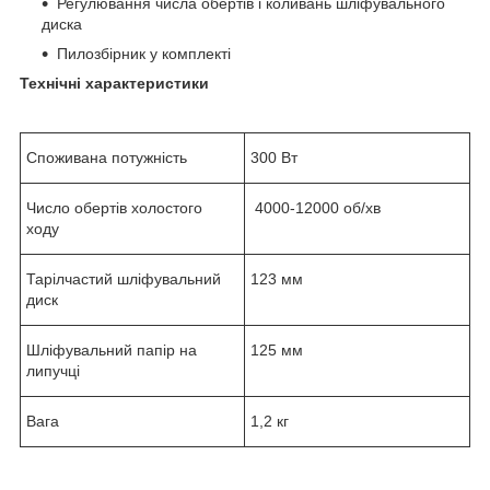
Регулювання числа обертів і коливань шліфувального
диска
Пилозбірник у комплекті
Технічні характеристики
Споживана потужність
300 Вт
Число обертів холостого
4000-12000 об/хв
ходу
Тарілчастий шліфувальний
123 мм
диск
Шліфувальний папір на
125 мм
липучці
Вага
1,2 кг