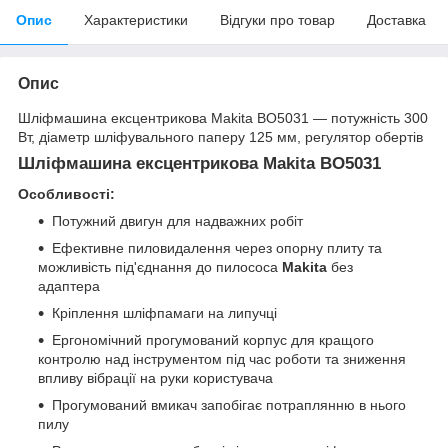
Опис
Характеристики
Відгуки про товар
Доставка
Опис
Шліфмашина ексцентрикова Makita BO5031 — потужність 300
Вт, діаметр шліфувального паперу 125 мм, регулятор обертів
Шліфмашина ексцентрикова Makita BO5031
Особливості:
Потужний двигун для надважних робіт
Ефективне пиловидалення через опорну плиту та
можливість під'єднання до пилососа
Makita
без
адаптера
Кріплення шліфпамаги на липучці
Ергономічний прогумований корпус для кращого
контролю над інструментом під час роботи та зниження
впливу вібрації на руки користувача
Прогумований вмикач запобігає потраплянню в нього
пилу