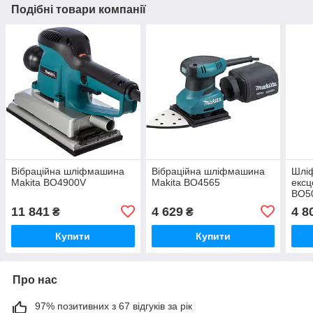
Подібні товари компанії
Вібраційна шліфмашина
Вібраційна шліфмашина
Шлі
Makita BO4900V
Makita BO4565
ексц
BO5
11 841
4 629
4 8
₴
₴
Купити
Купити
Про нас
97% позитивних з 67 відгуків за рік