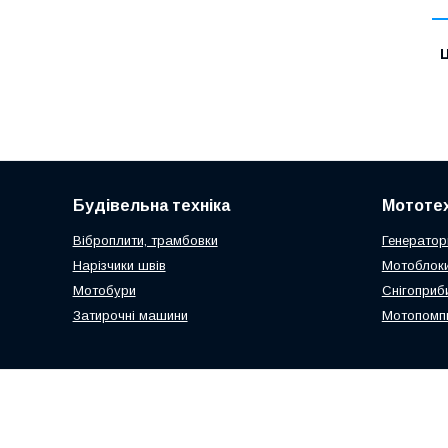
Ц
Будівельна техніка
Мототех
Віброплити, трамбовки
Генератор
Нарізчики швів
Мотоблоки
Мотобури
Снігоприб
Затирочні машини
Мотопомп