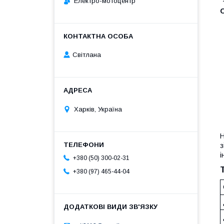
Електро-мотоцентр
О
Світлана
Харків, Україна
Н
з
і
+380 (50) 300-02-31
+380 (97) 465-44-04