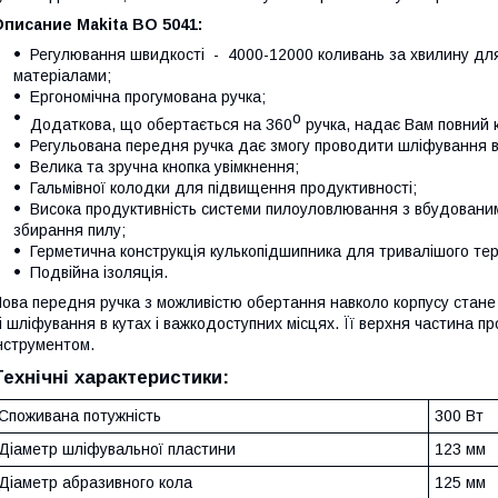
писание Makita BO 5041:
Регулювання швидкості - 4000-12000 коливань за хвилину дл
матеріалами;
Ергономічна прогумована ручка;
о
Додаткова, що обертається на 360
ручка, надає Вам повний 
Регульована передня ручка дає змогу проводити шліфування в 
Велика та зручна кнопка увімкнення;
Гальмівної колодки для підвищення продуктивності;
Висока продуктивність системи пилоуловлювання з вбудовани
збирання пилу;
Герметична конструкція кулькопідшипника для тривалішого терм
Подвійна ізоляція.
ова передня ручка з можливістю обертання навколо корпусу стане
і шліфування в кутах і важкодоступних місцях. Її верхня частина 
нструментом.
Технічні характеристики:
Споживана потужність
300 Вт
Діаметр шліфувальної пластини
123 мм
Діаметр абразивного кола
125 мм