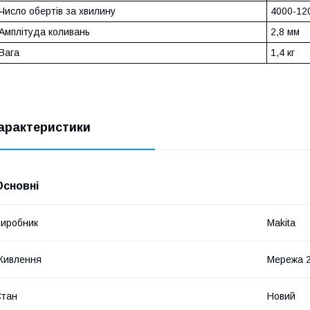
Число обертів за хвилину
4000-12
Амплітуда коливань
2,8 мм
Вага
1,4 кг
арактеристики
Основні
иробник
Makita
Живлення
Мережа 
Стан
Новий