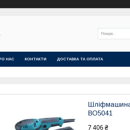
а
РО НАС
КОНТАКТИ
ДОСТАВКА ТА ОПЛАТА
Шліфмашина 
BO5041
7 406 ₴