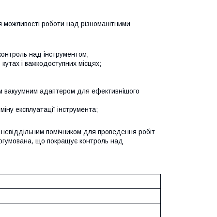
я можливості роботи над різноманітними
контроль над інструментом;
кутах і важкодоступних місцях;
м вакуумним адаптером для ефективнішого
іну експлуатації інструмента;
 невіддільним помічником для проведення робіт
прогумована, що покращує контроль над