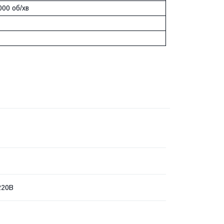
000 об/хв
220В