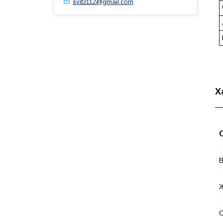
svit3112@gmail.com
Х
В