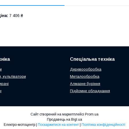
іна:
7 406 ₴
ніка
Спеціальна техніка
и
Деревоообробка
, культіватори
Металообробка
ирачі
Алмазне буріння
и
Підйомне обладнання
Сайт створений на маркетплейсі
Prom.ua
Продавець на Bigl.ua
Електро-мотоцентр |
Поскаржитися на контент
|
Політика конфіденційності