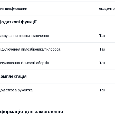
Тип шліфмашини
ексцентр
Додаткові функції
локування кнопки включення
Так
ідключення пилозбірника/пилососа
Так
егулювання кількості обертів
Так
Комплектація
одаткова рукоятка
Так
нформація для замовлення