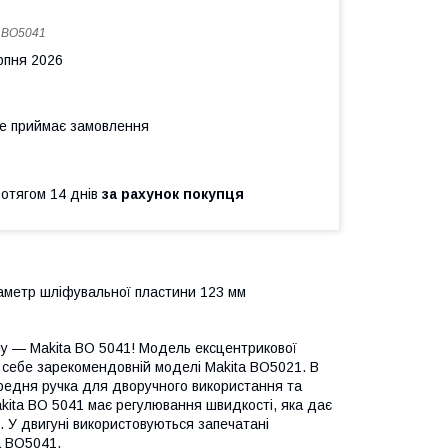
:
BO5041
рпня 2026
не приймає замовлення
ротягом 14 днів
за рахунок покупця
аметр шліфувальної пластини 123 мм
у — Makita BO 5041! Модель ексцентрикової
е себе зарекомендовній моделі Makita BO5021. В
редня ручка для дворучного використання та
Makita BO 5041 має регулювання швидкості, яка дає
. У двигуні використовуються запечатані
а BO5041.