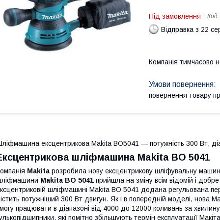
Під замовлення
Код
Відправка з 22 се
Компанія тимчасово 
повернення товару п
ліфмашина ексцентрикова Makita BO5041 — потужність 300 Вт, ді
Ексцентрикова шліфмашина Makita BO 5041
омпанія
Makita
розробила нову ексцентрикову шліфувальну машин
шліфмашини
Makita BO 5041
прийшла на зміну всім відомій і добр
ксцентриковій шліфмашині Makita BO 5041 додана регульована пе
істить потужніший 300 Вт двигун. Як і в попередній моделі, нова 
могу працювати в діапазоні від 4000 до 12000 коливань за хвилину
улькопідшипники, які помітно збільшують термін експлуатації Макіт