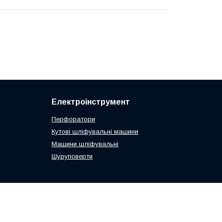
Електроінструмент
Перфоратори
Кутові шліфувальні машини
Машини шліфувальні
Шуруповерти