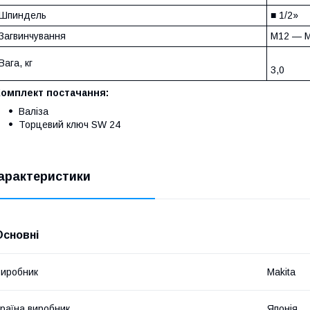
Шпиндель
■ 1/2»
Загвинчування
М12 — 
Вага, кг
3,0
Комплект постачання:
Валіза
Торцевий ключ SW 24
арактеристики
Основні
иробник
Makita
раїна виробник
Японія