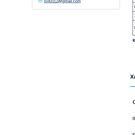
svit3112@gmail.com
Х
В
К