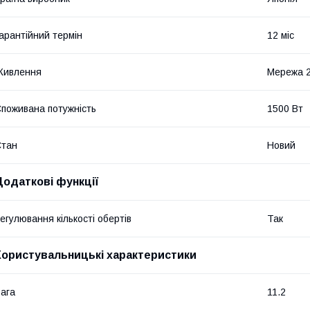
арантійний термін
12 міс
Живлення
Мережа 
поживана потужність
1500 Вт
Стан
Новий
Додаткові функції
егулювання кількості обертів
Так
Користувальницькі характеристики
ага
11.2