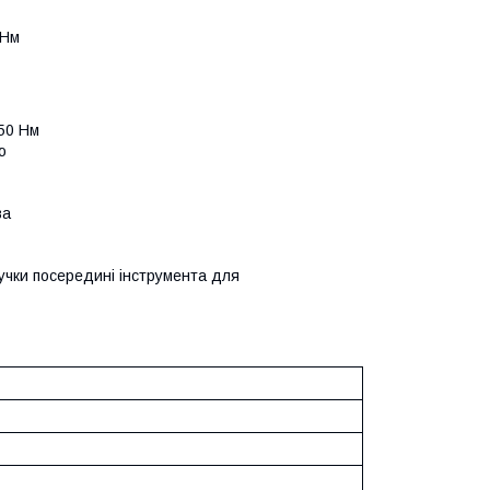
 Нм
350 Нм
ю
ва
чки посередині інструмента для