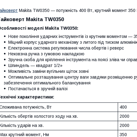
айковерт
Makita TW0350 — потужність 400 Вт, крутний момент 350
Гайковерт Makita TW0350
собливості моделі Makita TW0350:
Нове покоління ударних інструментів із крутним моментом — 
Міцний корпус ударного механізму з литого під тиском алюміні
Електронна система регулювання числа обертів і реверс
Нековзна ручка з гумовою накладкою
Зручна скоба для кріплення інструмента на поясі зліва чи спра
Шпиндель — квадрат 1/2»
Можливість заміни вугільних щіток зовні
Оптимальне розташування центру ваги завдяки розміщенню ру
забезпечення оптимального балансування
Постачається в зручній валізі
ехнічні характеристики:
Споживана потужність, Вт
400
Кількість обертів холостого ходу на хв.
2000
Кількість ударів на хв.
2000
Max крутний момент, Нм
350