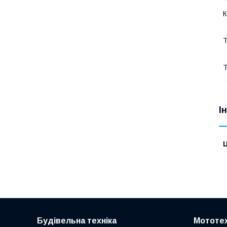
К
Т
Т
І
Ц
Будівельна техніка
Мототех