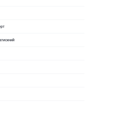
ерт
атискний