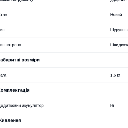
Стан
Новий
ип
Шурупов
ип патрона
Швидкоз
Габаритні розміри
ага
1.6 кг
Комплектація
одатковий акумулятор
Ні
Живлення