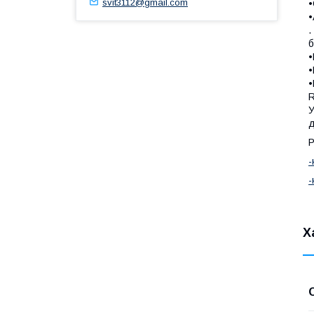
svit3112@gmail.com
•
•
.
б
•
•
•
R
У
д
Р
-
-
Х