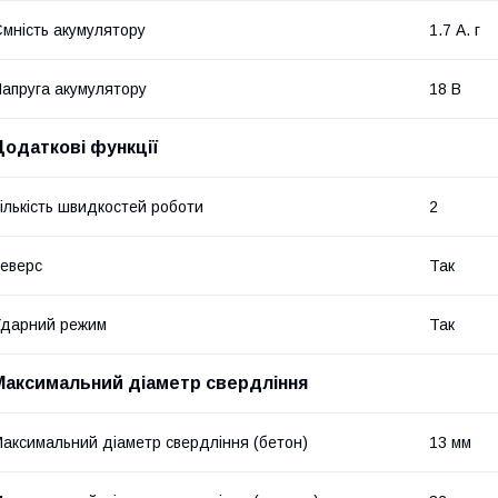
мність акумулятору
1.7 А. г
апруга акумулятору
18 В
Додаткові функції
ількість швидкостей роботи
2
еверс
Так
дарний режим
Так
Максимальний діаметр свердління
аксимальний діаметр свердління (бетон)
13 мм