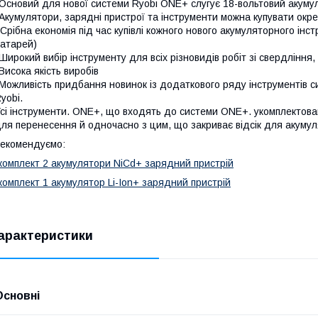
Основий для нової системи Ryobi ONE+ слугує 18-вольтовий акумул
Акумулятори, зарядні пристрої та інструменти можна купувати окре
 Срібна економія під час купівлі кожного нового акумуляторного інс
атарей)
Широкий вибір інструменту для всіх різновидів робіт зі свердлінн
Висока якість виробів
Можливість придбання новинок із додаткового ряду інструментів 
yobi.
сі інструменти. ONE+, що входять до системи ONE+. укомплектова
ля перенесення й одночасно з цим, що закриває відсік для акумул
екомендуємо:
комплект 2 акумулятори NiCd+ зарядний пристрій
комплект 1 акумулятор Li-Ion+ зарядний пристрій
арактеристики
Основні