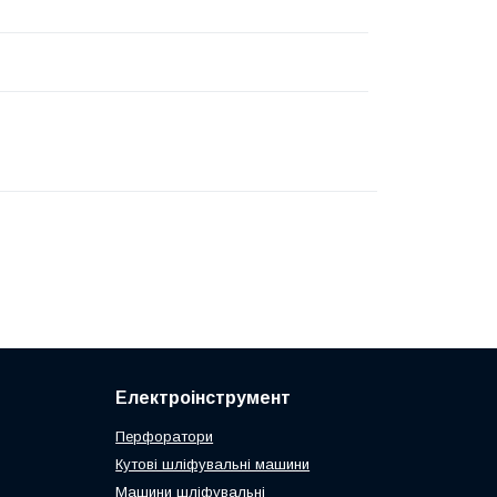
Електроінструмент
Перфоратори
Кутові шліфувальні машини
Машини шліфувальні