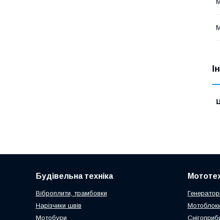
М
М
І
Ц
Будівельна техніка
Мототех
Віброплити, трамбовки
Генератор
Нарізчики швів
Мотоблоки
Мотобури
Снігоприб