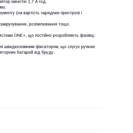
ятор ємністю 1,7 А год.
мо.
трументу (на вартість зарядних пристроїв і
я, закручування, розпилювання тощо.
системи ONE+, що постійно розробляють фахівці
ні швидкознімним фіксатором, що слугує ручкою
яторних батарей від бруду.