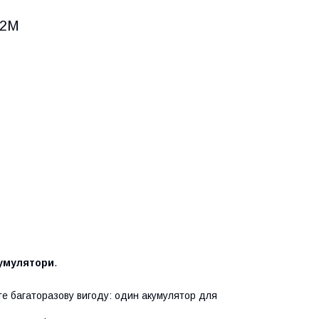
02M
кумулятори
.
те багаторазову вигоду: один акумулятор для