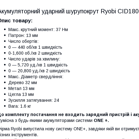
Акумуляторний ударний шурупокрут Ryobi CID18
Опис товару:
Макс. крутний момент: 37 Нм
Патрон: 13 мм
Число обертів:
0 — 440 об/хв 1 швидкість
0-1,600 об./хв 2 швидкість
Число ударів за хвилину:
0 — 5,720 уд./хв 1 швидкість
0 — 20,800 уд./хв 2 швидкість
Макс. Діаметр свердління:
Дерево 32 мм
Метал 13 мм
Цегла 13 мм
Зусилля затягування: 24
Вага: 1.6 кг
До комплекту постачання не входить зарядний пристрій і а
умісна з будь-якими акумуляторами системи
ONE +.
ірма Ryobi випустила нову систему ONE+, завдяки якій ви отримує
ізних інструментів.