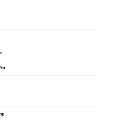
хв
/хв
ор