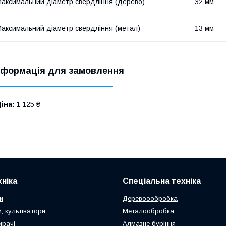
аксимальний діаметр свердління (дерево)
32 мм
аксимальний діаметр свердління (метал)
13 мм
нформація для замовлення
іна:
1 125 ₴
ніка
Спеціальна техніка
и
Деревоообробка
, культіватори
Металообробка
ирачі
Алмазне буріння