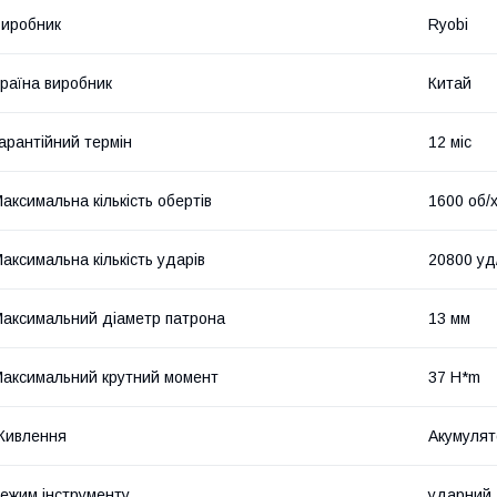
иробник
Ryobi
раїна виробник
Китай
арантійний термін
12 міс
аксимальна кількість обертів
1600 об/
аксимальна кількість ударів
20800 уд
аксимальний діаметр патрона
13 мм
аксимальний крутний момент
37 H*m
Живлення
Акумулят
ежим інструменту
ударний