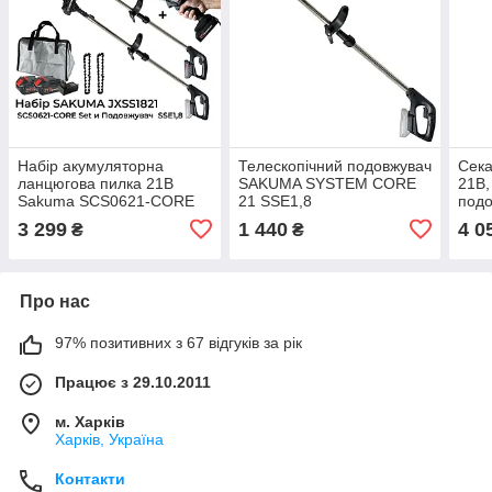
Набір акумуляторна
Телескопічний подовжувач
Сека
ланцюгова пилка 21В
SAKUMA SYSTEM CORE
21В,
Sakuma SCS0621-CORE
21 SSE1,8
подо
Set з подовжувачем
SAK
3 299
1 440
4 0
₴
₴
SSE1,8 21В
COR
Про нас
97% позитивних з 67 відгуків за рік
Працює з 29.10.2011
м. Харків
Харків, Україна
Контакти