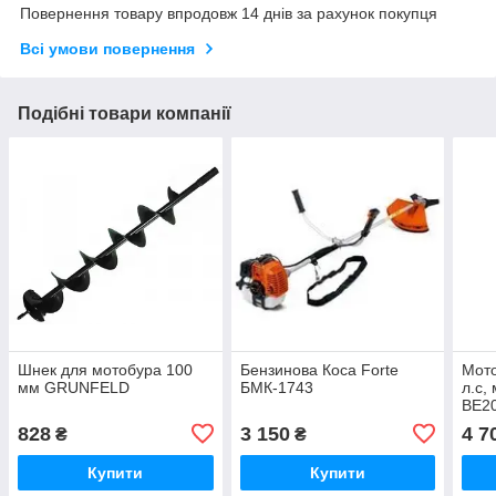
Повернення товару впродовж 14 днів за рахунок покупця
Всі умови повернення
Подібні товари компанії
Шнек для мотобура 100
Бензинова Коса Forte
Мото
мм GRUNFELD
БМК-1743
л.с,
BE20
шне
828
3 150
4 7
₴
₴
Купити
Купити