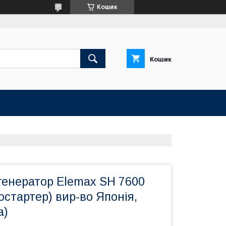
Кошик
Кошик
генератор Elemax SH 7600
остартер) вир-во Японія,
a)