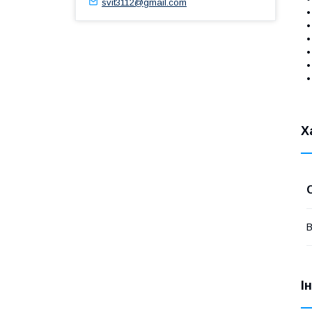
svit3112@gmail.com
•
•
•
•
•
•
Х
В
І