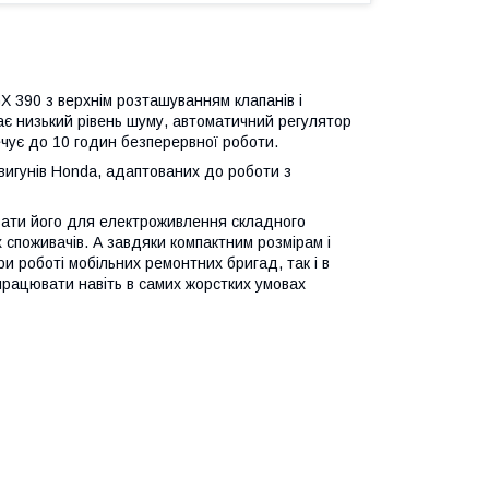
 390 з верхнім розташуванням клапанів і
ає низький рівень шуму, автоматичний регулятор
ечує до 10 годин безперервної роботи.
двигунів Honda, адаптованих до роботи з
увати його для електроживлення складного
 споживачів. А завдяки компактним розмірам і
ри роботі мобільних ремонтних бригад, так і в
працювати навіть в самих жорстких умовах