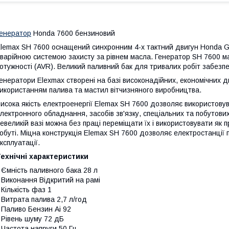
енератор
Honda 7600 бензиновий
lemax SH 7600 оснащений синхронним 4-х тактний двигун Honda GX
варійною системою захисту за рівнем масла. Генератор SH 7600 м
отужності (AVR). Великий паливний бак для тривалих робіт забезп
енератори Elexmax створені на базі високонадійних, економічних 
икористанням палива та мастил вітчизняного виробництва.
исока якість електроенергії Elemax SH 7600 дозволяє використов
лектронного обладнання, засобів зв'язку, спеціальних та побутових
евеликій вазі можна без праці переміщати їх і використовувати як п
обуті. Міцна конструкція Elemax SH 7600 дозволяє електростанції 
ксплуатації.
ехнічні характеристики
 Ємність паливного бака 28 л
 Виконання Відкритий на рамі
 Кількість фаз 1
 Витрата палива 2,7 л/год
 Паливо Бензин Аі 92
 Рівень шуму 72 дБ
 Частота напруги 50 Гц