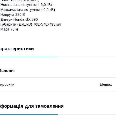
 Номінальна потужність 6,0 кВт
 Максимальна потужність 6,5 кВт
 Напруга 230 В
 Двигун Honda GX 390
 Габарити (ДхШхВ) 708х548х493 мм
 Маса 78 кг
арактеристики
Основні
иробник
Elemax
нформація для замовлення