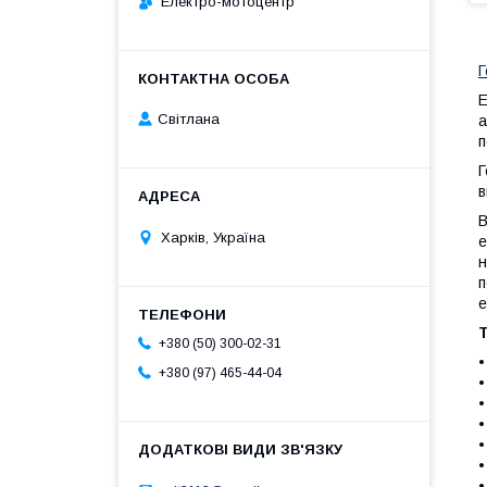
Електро-мотоцентр
Г
E
Світлана
а
п
Г
в
В
Харків, Україна
е
н
п
е
Т
+380 (50) 300-02-31
•
+380 (97) 465-44-04
•
•
•
•
•
•