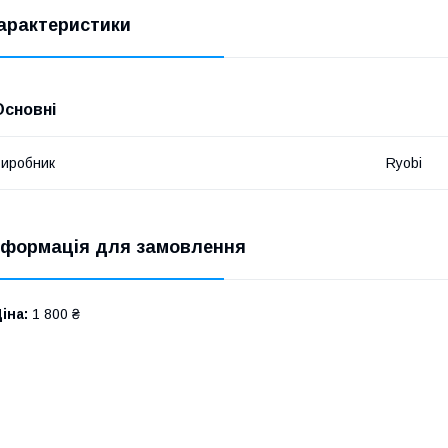
арактеристики
Основні
иробник
Ryobi
нформація для замовлення
іна:
1 800 ₴