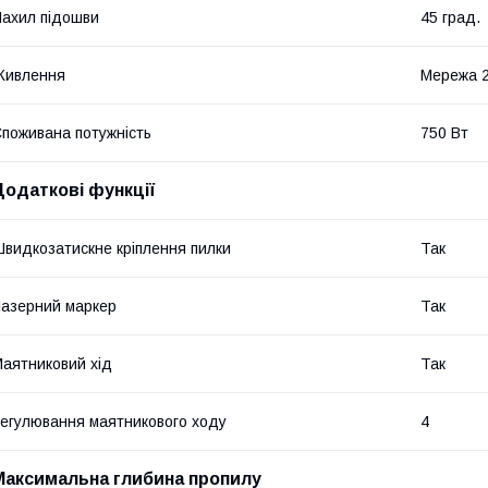
ахил підошви
45 град.
Живлення
Мережа 
поживана потужність
750 Вт
Додаткові функції
видкозатискне кріплення пилки
Так
азерний маркер
Так
аятниковий хід
Так
егулювання маятникового ходу
4
Максимальна глибина пропилу