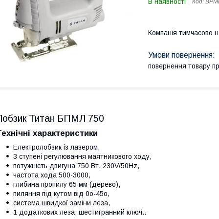
В наявності
Код:
BPM
Компанія тимчасово 
повернення товару п
Лобзик Титан БПМЛ 750
Технічні характеристики
Електролобзик із лазером,
3 ступені регулювання маятникового ходу,
потужність двигуна 750 Вт, 230V/50Hz,
частота хода 500-3000,
глибина пропилу 65 мм (дерево),
пиляння під кутом від 0o-45o,
система швидкої заміни леза,
1 додаткових леза, шестигранний ключ..