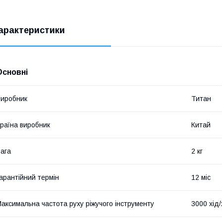
арактеристики
Основні
иробник
Титан
раїна виробник
Китай
ага
2 кг
арантійний термін
12 міс
аксимальна частота руху ріжучого інструменту
3000 хід/