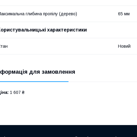
аксимальна глибина пропілу (дерево)
65 мм
Користувальницькі характеристики
Стан
Новий
нформація для замовлення
іна:
1 607 ₴