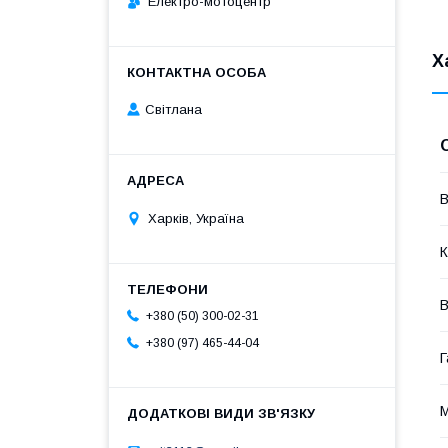
Електро-мотоцентр
Х
Світлана
В
Харків, Україна
К
В
+380 (50) 300-02-31
+380 (97) 465-44-04
Г
М