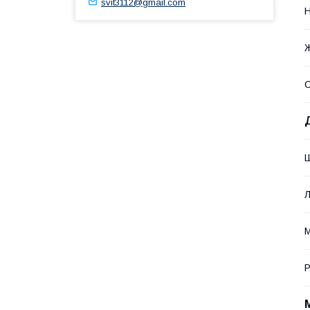
svit3112@gmail.com
Н
С
Ш
Л
М
Р