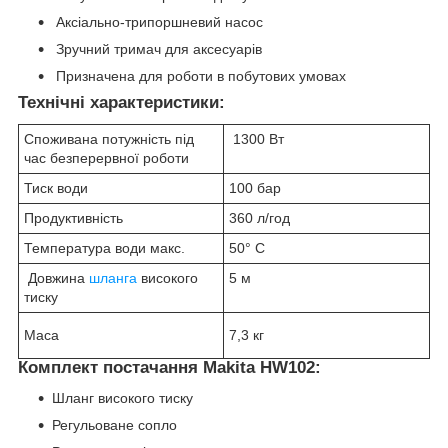
Аксіально-трипоршневий насос
Зручний тримач для аксесуарів
Призначена для роботи в побутових умовах
Технічні характеристики:
Споживана потужність під
1300 Вт
час безперервної роботи
Тиск води
100 бар
Продуктивність
360 л/год
Температура води макс.
50° C
Довжина
шланга
високого
5 м
тиску
Маса
7,3 кг
Комплект постачання Makita HW102:
Шланг високого тиску
Регульоване сопло