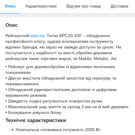
Опис
Характеристики
Відгуки про товар
Доставка
Опис
Рейсмусний
верстат
Титан БРС20-330 – обладнання
професійного класу, чудова альтернатива інструменту
відомих брендів, які зараз не завжди доступні за ціною. Не
поступається у надійності та якості обробки деревини
рейсмусам таких торгових марок, як Makita, Metabo, Jet.
• Рейсмус для деревообробки із відмінними технічними
показниками.
• Двигун верстата обладнаний захистом від перегріву та
перевантаження.
• Обладнаний рідкокристалічним дисплеєм із цифровим
керуванням режимів.
• Швидкість подачі регулюється поворотом ручки.
• Максимальний шар зняття за прохід 3 мм на м'якій деревині.
• Блокування ріжучого блоку
Технічні характеристики
Номінальна споживана потужність 2000 Вт