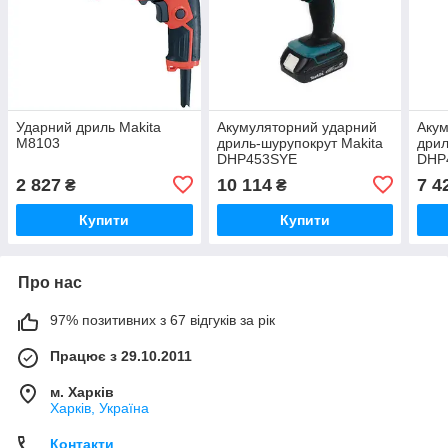
Ударний дриль Makita
Акумуляторний ударний
Акум
M8103
дриль-шурупокрут Makita
дрил
DHP453SYE
DHP
2 827
10 114
7 4
₴
₴
Купити
Купити
Про нас
97% позитивних з 67 відгуків за рік
Працює з 29.10.2011
м. Харків
Харків, Україна
Контакти