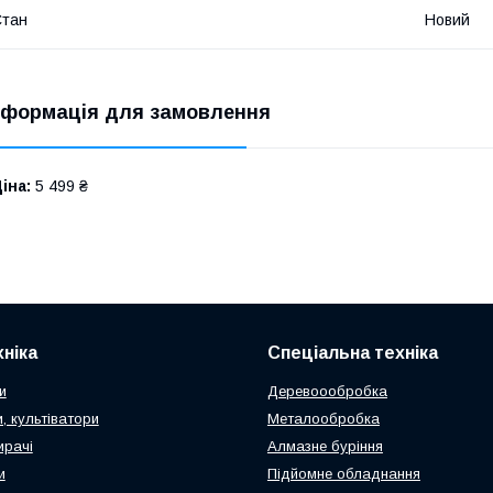
Стан
Новий
нформація для замовлення
іна:
5 499 ₴
ніка
Спеціальна техніка
и
Деревоообробка
, культіватори
Металообробка
ирачі
Алмазне буріння
и
Підйомне обладнання