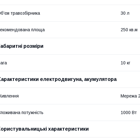
б'єм травозбірника
30 л
екомендована площа
250 кв.м
Габаритні розміри
ага
10 кг
Характеристики електродвигуна, акумулятора
Живлення
Мережа 
поживана потужність
1000 Вт
Користувальницькі характеристики