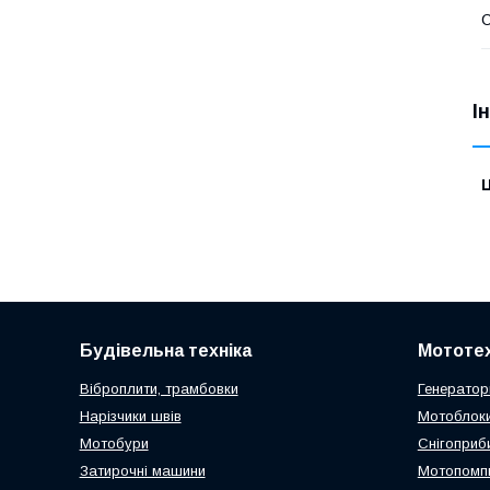
І
Ц
Будівельна техніка
Мототех
Віброплити, трамбовки
Генератор
Нарізчики швів
Мотоблоки
Мотобури
Снігоприб
Затирочні машини
Мотопомп