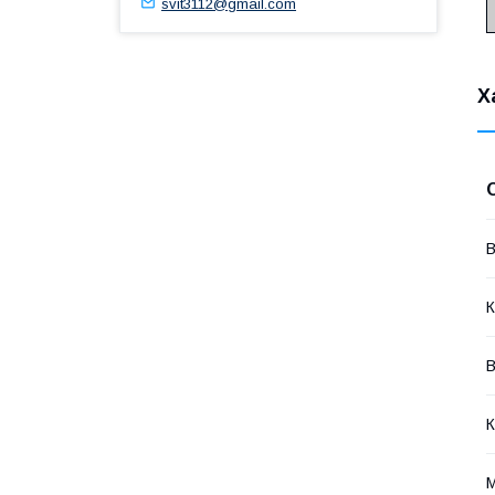
svit3112@gmail.com
Х
В
К
В
К
М