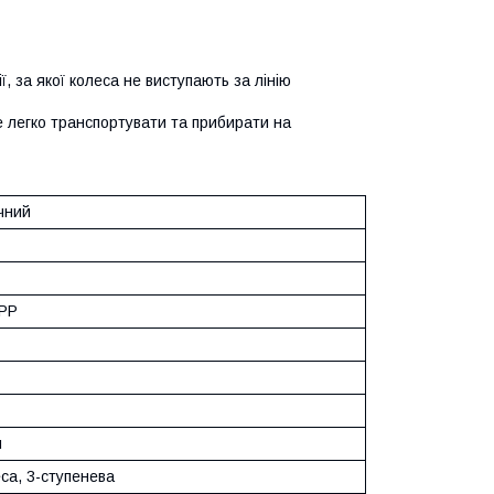
, за якої колеса не виступають за лінію
е легко транспортувати та прибирати на
чний
 PP
м
еса, 3-ступенева