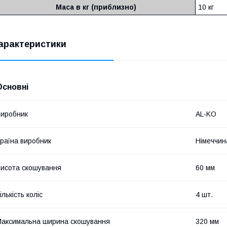
Маса в кг (приблизно)
10 кг
арактеристики
Основні
иробник
AL-KO
раїна виробник
Німеччин
исота скошування
60 мм
ількість коліс
4 шт.
аксимальна ширина скошування
320 мм