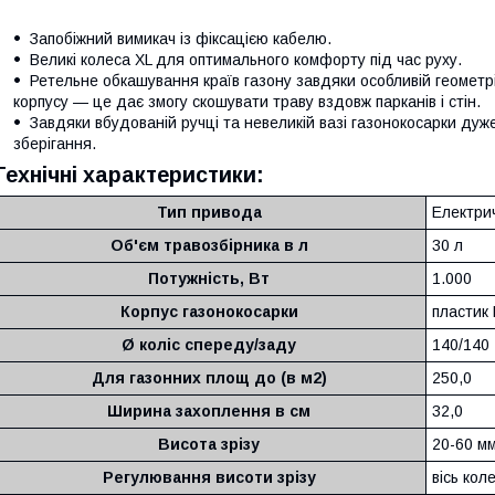
Запобіжний вимикач із фіксацією кабелю.
Великі колеса XL для оптимального комфорту під час руху.
Ретельне обкашування країв газону завдяки особливій геометрії
корпусу — це дає змогу скошувати траву вздовж парканів і стін.
Завдяки вбудованій ручці та невеликій вазі газонокосарки дуж
зберігання.
Технічні характеристики:
Тип привода
Електри
Об'єм травозбірника в л
30 л
Потужність, Вт
1.000
Корпус газонокосарки
пластик
Ø коліс спереду/заду
140/140
Для газонних площ до (в м2)
250,0
Ширина захоплення в см
32,0
Висота зрізу
20-60 м
Регулювання висоти зрізу
вісь кол