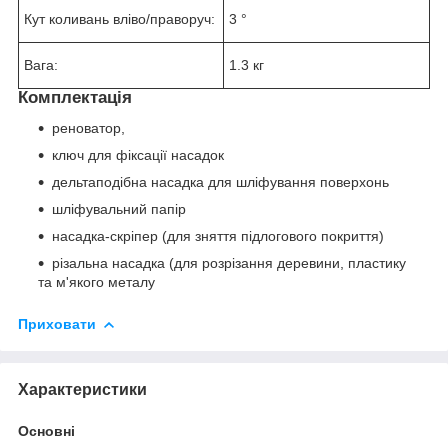
Кут коливань вліво/праворуч:
3 °
Вага:
1.3 кг
Комплектація
реноватор,
ключ для фіксації насадок
дельтаподібна насадка для шліфування поверхонь
шліфувальний папір
насадка-скріпер (для зняття підлогового покриття)
різальна насадка (для розрізання деревини, пластику
та м'якого металу
Приховати
Характеристики
Основні