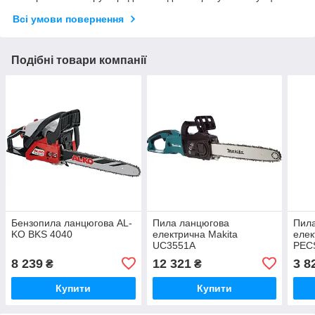
Всі умови повернення
Подібні товари компанії
Бензопила ланцюгова AL-
Пила ланцюгова
Пил
KO BKS 4040
електрична Makita
елек
UC3551A
PEC
8 239
12 321
3 8
₴
₴
Купити
Купити