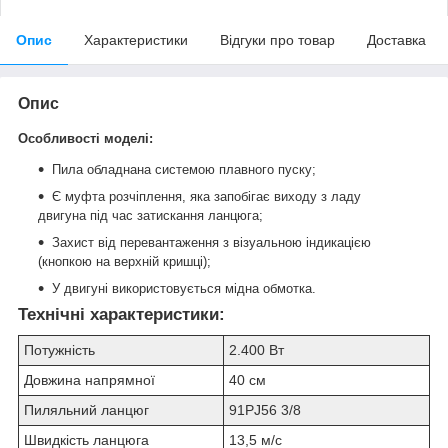
Опис
Характеристики
Відгуки про товар
Доставка
Опис
Особливості моделі:
Пила обладнана системою плавного пуску;
Є муфта розчіплення, яка запобігає виходу з ладу
двигуна під час затискання ланцюга;
Захист від перевантаження з візуальною індикацією
(кнопкою на верхній кришці);
У двигуні використовується мідна обмотка.
Технічні характеристики:
Потужність
2.400 Вт
Довжина напрямної
40 см
Пиляльний ланцюг
91PJ56 3/8
Швидкість ланцюга
13,5 м/с